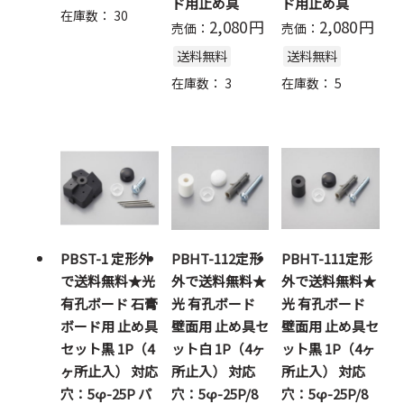
ド用止め具
ド用止め具
在庫数：
30
2,080
円
2,080
円
売価：
売価：
送料無料
送料無料
在庫数：
3
在庫数：
5
PBST-1 定形外
PBHT-112定形
PBHT-111定形
で送料無料★光
外で送料無料★
外で送料無料★
有孔ボード 石膏
光 有孔ボード
光 有孔ボード
ボード用 止め具
壁面用 止め具セ
壁面用 止め具セ
セット黒 1P（4
ット白 1P（4ヶ
ット黒 1P（4ヶ
ヶ所止入） 対応
所止入） 対応
所止入） 対応
穴：5φ-25P パ
穴：5φ-25P/8
穴：5φ-25P/8