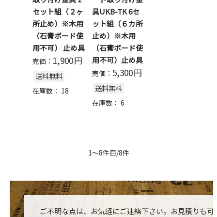
セット組（２ヶ
具UKB-TK 6セ
所止め）※木用
ット組（６カ所
（石膏ボード使
止め）※木用
用不可） 止め具
（石膏ボード使
1,900
円
用不可）止め具
売価：
5,300
円
売価：
送料無料
送料無料
在庫数：
18
在庫数：
6
1～8件目/8件
ご不明な点は、お気軽にご連絡下さい。お見積りも可