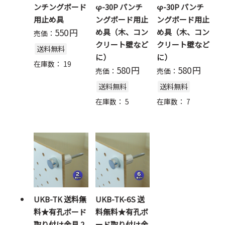
ンチングボード
φ-30P パンチ
φ-30P パンチ
用止め具
ングボード用止
ングボード用止
550
円
め具（木、コン
め具（木、コン
売価：
クリート壁など
クリート壁など
送料無料
に）
に）
在庫数：
19
580
円
580
円
売価：
売価：
送料無料
送料無料
在庫数：
5
在庫数：
7
UKB-TK 送料無
UKB-TK-6S 送
料★有孔ボード
料無料★有孔ボ
取り付け金具 2
ード取り付け金