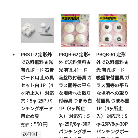
PBST-2 定形外
PBQB-62 定形
PBQB-61 定形
で送料無料★光
外で送料無料★
外で送料無料★
有孔ボード 石膏
光 有孔ボード
光 有孔ボード
ボード用 止め具
吸盤取付器具 ガ
吸盤取付器具 ガ
セット白 1P（4
ラス面等の平ら
ラス面等の平ら
ヶ所止入） 対応
な場所への取り
な場所への取り
穴：5φ-25P パ
付器具 つまみ白
付器具 つまみ黒
ンチングボード
1P（4ヶ所止
1P（4ヶ所止
用止め具
入） 対応穴：5
入） 対応穴：5
550
円
φ-25P/8φ-30P
φ-25P/8φ-30P
売価：
パンチングボー
パンチングボー
送料無料