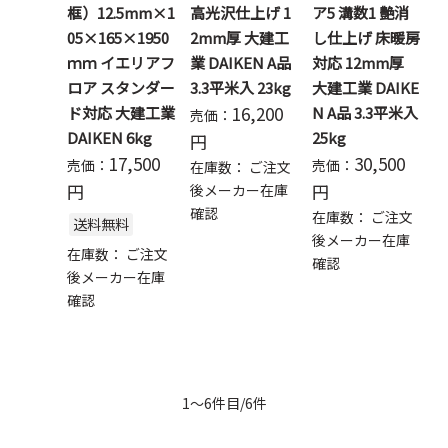
框）12.5mm×1
高光沢仕上げ 1
ア5 溝数1 艶消
05×165×1950
2mm厚 大建工
し仕上げ 床暖房
ｍｍ イエリアフ
業 DAIKEN A品
対応 12mm厚
ロア スタンダー
3.3平米入 23kg
大建工業 DAIKE
16,200
ド対応 大建工業
N A品 3.3平米入
売価：
DAIKEN 6kg
25kg
円
17,500
30,500
売価：
売価：
在庫数：
ご注文
円
円
後メーカー在庫
確認
在庫数：
ご注文
送料無料
後メーカー在庫
在庫数：
ご注文
確認
後メーカー在庫
確認
1～6件目/6件