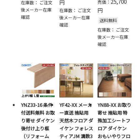
25,700
円
売価：
在庫数：
ご注文
円
後メーカー在庫
在庫数：
ご注文
確認
後メーカー在庫
送料無料
確認
在庫数：
ご注文
後メーカー在庫
確認
YNZ33-16 条件
YF42-XX メーカ
YN88-XX お取り
付送料無料 お取
ー直送 捨貼用
寄せ 捨貼用 特
り寄せ ダイケン
天然木フロア ダ
殊加工シートフ
後付け上り框
イケン フォレス
ロア ダイケン
（リフォーム
ティアJM 溝数3
おもいやりフロ