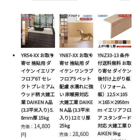
YR54-XX お取り
YN87-XX お取り
YNZ33-13 条件
寄せ 捨貼用 ダ
寄せ 捨貼用 ダ
付送料無料 お取
イケン イエリア
イケン ワンラブ
り寄せ ダイケン
フロア6T セレ
フロア5 ペット
後付け上がり框
クト プレミアム
配慮 水濡れに強
（リフォーム
ウッド柄 大建工
い 床暖房対応
框）12.5×105
業 DAIKEN A品
大建工業 DAIKE
×165×2950ｍ
(3.3平米入り) 5.
N A品 (3.3平米
ｍ イエリアフロ
8ｍｍ厚 15kg
入り) 12ミリ厚
ア スタンダード
14,800
25kg
対応 大建工業 D
売価：
28,600
AIKEN 9kg
円
売価：