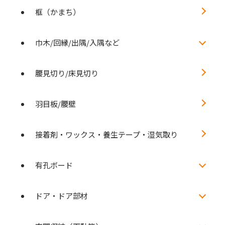
框（かまち）
巾木/回縁/出隅/入隅など
腰見切り/床見切り
羽目板/腰壁
接着剤・ワックス・養生テープ・湿気取り
有孔ボード
ドア・ドア部材