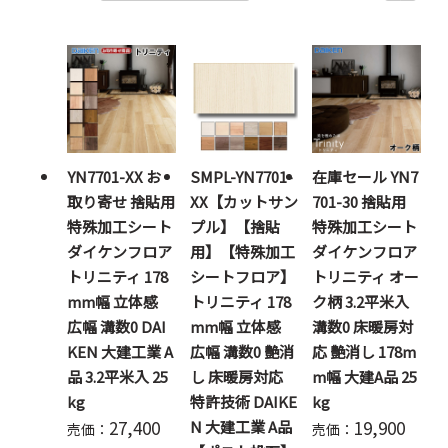
YN7701-XX お
SMPL-YN7701-
在庫セール YN7
取り寄せ 捨貼用
XX【カットサン
701-30 捨貼用
特殊加工シート
プル】【捨貼
特殊加工シート
ダイケンフロア
用】【特殊加工
ダイケンフロア
トリニティ 178
シートフロア】
トリニティ オー
mm幅 立体感
トリニティ 178
ク柄 3.2平米入
広幅 溝数0 DAI
mm幅 立体感
溝数0 床暖房対
KEN 大建工業 A
広幅 溝数0 艶消
応 艶消し 178m
品 3.2平米入 25
し 床暖房対応
m幅 大建A品 25
kg
特許技術 DAIKE
kg
27,400
19,900
N 大建工業 A品
売価：
売価：