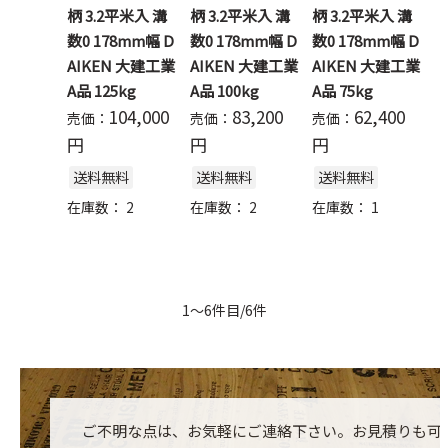
柄 3.2平米入 溝
柄 3.2平米入 溝
柄 3.2平米入 溝
数0 178mm幅 D
数0 178mm幅 D
数0 178mm幅 D
AIKEN 大建工業
AIKEN 大建工業
AIKEN 大建工業
A品 125kg
A品 100kg
A品 75kg
104,000
83,200
62,400
売価：
売価：
売価：
円
円
円
送料無料
送料無料
送料無料
在庫数：
2
在庫数：
2
在庫数：
1
1～6件目/6件
ご不明な点は、お気軽にご連絡下さい。お見積りも可