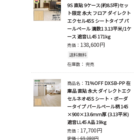
9S 直貼 9ケース(約8.5坪)セッ
ト限定 永大 フロア ダイレクト
エクセル45S シートタイプ パ
ールペール 溝数1 3.13平米/1ケ
ース 遮音LL45 171kg
138,600
円
売価：
送料無料
在庫数：
完売
71％OFF DXSB-PP 在
商品名：
庫品 直貼 永大 ダイレクトエク
セルネオ45S シート・ボーダ
ータイプ パールペール柄 145
×900×13.6ｍｍ厚 (3.13平米)
遮音LL45 A品 19kg
17,700
円
売価：
定価：
69,080
円