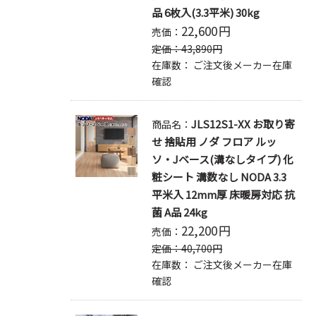
品 6枚入(3.3平米) 30kg
22,600
円
売価：
定価：
43,890
円
在庫数：
ご注文後メーカー在庫
確認
JLS12S1-XX お取り寄
商品名：
せ 捨貼用 ノダ フロア ルッ
ソ・Jベース(溝なしタイプ) 化
粧シート 溝数なし NODA 3.3
平米入 12mm厚 床暖房対応 抗
菌 A品 24kg
22,200
円
売価：
定価：
40,700
円
在庫数：
ご注文後メーカー在庫
確認