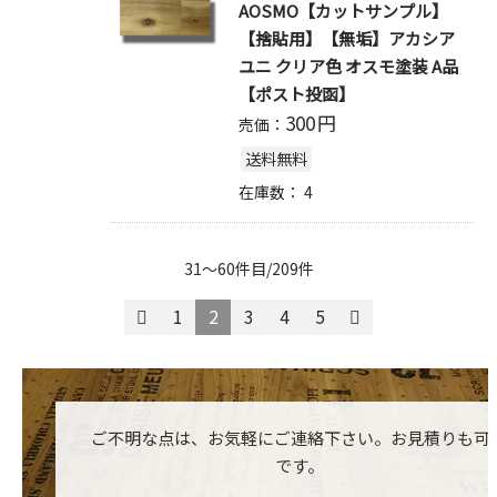
AOSMO【カットサンプル】
【捨貼用】【無垢】アカシア
ユニ クリア色 オスモ塗装 A品
【ポスト投函】
300
円
売価：
送料無料
在庫数：
4
31～60件目/209件
1
2
3
4
5
ご不明な点は、お気軽にご連絡下さい。お見積りも可
です。