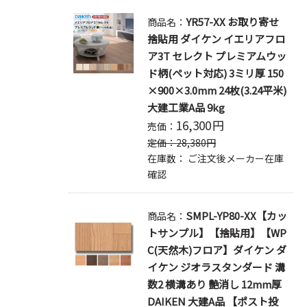
YR57-XX お取り寄せ
商品名：
捨貼用 ダイケン イエリアフロ
ア3T セレクト プレミアムウッ
ド柄(ペット対応) 3ミリ厚 150
×900×3.0mm 24枚(3.24平米)
大建工業A品 9kg
16,300
円
売価：
定価：
28,380
円
在庫数：
ご注文後メーカー在庫
確認
SMPL-YP80-XX【カッ
商品名：
トサンプル】【捨貼用】【WP
C(天然木)フロア】ダイケン ダ
イケン ジオラスタンダード 溝
数2 横溝あり 艶消し 12mm厚
DAIKEN 大建A品 【ポスト投