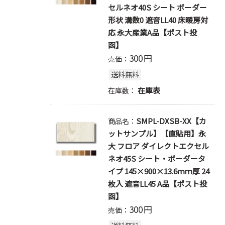
セルネオ40S シート ボーダー
形状 溝数0 遮音LL40 床暖房対
応 永大産業A品【ポスト投
函】
300
円
売価：
送料無料
在庫表
在庫数：
SMPL-DXSB-XX【カ
商品名：
ットサンプル】【直貼用】永
大 フロア ダイレクトエクセル
ネオ45S シート・ボーダータ
イプ 145×900×13.6ｍｍ厚 24
枚入 遮音LL45 A品【ポスト投
函】
300
円
売価：