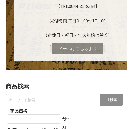
【TEL:0944-32-8554】
受付時間 平日9：00～17：00
（定休日・祝日・年末年始は除く）
メールはこちらより
商品検索
商品価格
円～
円