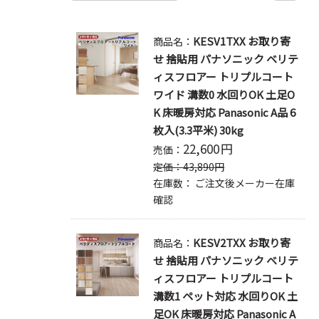
KESV1TXX お取り寄
商品名：
せ 捨貼用 パナソニック ベリテ
ィスフロアー トリプルコート
ワイド 溝数0 水回りOK 土足O
K 床暖房対応 Panasonic A品 6
枚入(3.3平米) 30kg
22,600
円
売価：
定価：
43,890
円
在庫数：
ご注文後メーカー在庫
確認
KESV2TXX お取り寄
商品名：
せ 捨貼用 パナソニック ベリテ
ィスフロアー トリプルコート
溝数1 ペット対応 水回りOK 土
足OK 床暖房対応 Panasonic A