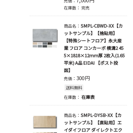
7,000
円
売価：
在庫数：
完売
SMPL-CBWD-XX【カ
商品名：
ットサンプル】【捨貼用】
【特殊シートフロア】永大産
業 フロア コンカーボ 横溝2 45
5×1818×12ｍｍ厚 2枚入(1.65
平米) A品 EIDAI 【ポスト投
函】
300
円
売価：
送料無料
在庫表
在庫数：
SMPL-DYSB-XX【カ
商品名：
ットサンプル】【直貼用】エ
イダイフロア ダイレクトエク