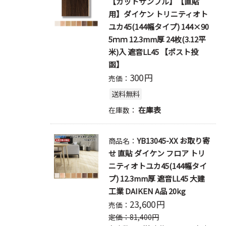
【カットサンプル】【直貼
用】ダイケン トリニティオト
ユカ45(144幅タイプ) 144×90
5ｍｍ 12.3mm厚 24枚(3.12平
米)入 遮音LL45 【ポスト投
函】
300
円
売価：
送料無料
在庫表
在庫数：
YB13045-XX お取り寄
商品名：
せ 直貼 ダイケン フロア トリ
ニティオトユカ45(144幅タイ
プ) 12.3mm厚 遮音LL45 大建
工業 DAIKEN A品 20kg
23,600
円
売価：
定価：
81,400
円