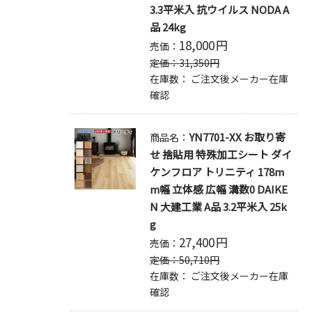
3.3平米入 抗ウイルス NODA A
品 24kg
18,000
円
売価：
定価：
31,350
円
在庫数：
ご注文後メーカー在庫
確認
YN7701-XX お取り寄
商品名：
せ 捨貼用 特殊加工シート ダイ
ケンフロア トリニティ 178m
m幅 立体感 広幅 溝数0 DAIKE
N 大建工業 A品 3.2平米入 25k
g
27,400
円
売価：
定価：
50,710
円
在庫数：
ご注文後メーカー在庫
確認