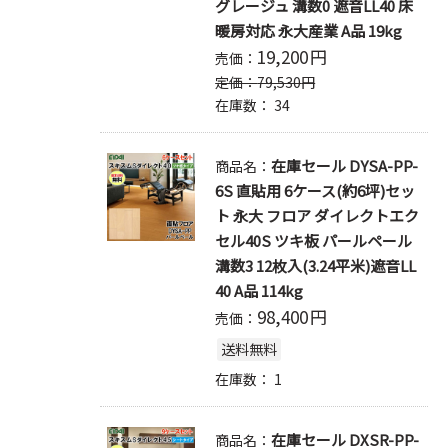
グレージュ 溝数0 遮音LL40 床
暖房対応 永大産業 A品 19kg
19,200
円
売価：
定価：
79,530
円
在庫数：
34
在庫セール DYSA-PP-
商品名：
6S 直貼用 6ケース(約6坪)セッ
ト 永大 フロア ダイレクトエク
セル40S ツキ板 パールペール
溝数3 12枚入(3.24平米)遮音LL
40 A品 114kg
98,400
円
売価：
送料無料
在庫数：
1
在庫セール DXSR-PP-
商品名：