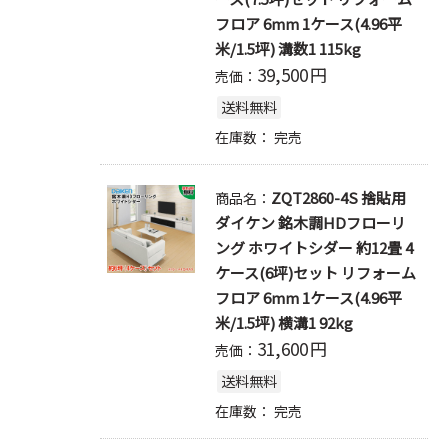
フロア 6mm 1ケース(4.96平
米/1.5坪) 溝数1 115kg
39,500
円
売価：
送料無料
在庫数：
完売
ZQT2860-4S 捨貼用
商品名：
ダイケン 銘木調HDフローリ
ング ホワイトシダー 約12畳 4
ケース(6坪)セット リフォーム
フロア 6mm 1ケース(4.96平
米/1.5坪) 横溝1 92kg
31,600
円
売価：
送料無料
在庫数：
完売