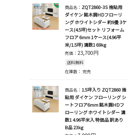
ZQT2860-3S 捨貼用
商品名：
ダイケン 銘木調HDフローリ
ング ホワイトシダー 約9畳 3ケ
ース(4.5坪)セット リフォーム
フロア 6mm 1ケース(4.96平
米/1.5坪) 溝数1 69kg
23,700
円
売価：
送料無料
在庫数：
完売
1.5坪入り ZQT2860 捨
商品名：
貼用 ダイケン フローリング シ
ートフロア6mm 銘木調HDフ
ローリング ホワイトシダー 溝
数1 4.96平米入 特価品 訳あり
B品 23kg