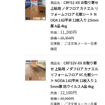
CRFS1-XX お取り寄せ
商品名：
上貼用 ノダフロア カナエル リ
フォームフロア 化粧シート N
ODA 1.62平米 12枚入り 2.5mm
厚 A品 4kg
11,200
円
売価：
定価：
20,350
円
在庫数：
ご注文後メーカー在庫
確認
CRFS1V-XX お取り寄
商品名：
せ 上貼用 ノダフロア カナエル
リフォームフロア VC 化粧シー
ト NODA 1.62平米 12枚入り 2.
5mm厚 抗ウイルス A品 4kg
12,100
円
売価：
定価：
20,900
円
在庫数：
ご注文後メーカー在庫