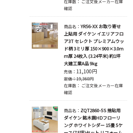
在庫数：
ご注文後メーカー在庫
確認
YR56-XX お取り寄せ
商品名：
上貼用 ダイケン イエリアフロ
ア3T セレクト プレミアムウッ
ド柄 3ミリ厚 150×900×3.0ｍ
ｍ厚 24枚入 (3.24平米) 約1坪
大建工業A品 9kg
11,100
円
売価：
定価：
19,360
円
在庫数：
ご注文後メーカー在庫
確認
ZQT2860-5S 捨貼用
商品名：
ダイケン 銘木調HDフローリ
ング ホワイトシダー 15畳 5ケ
ース(7.5坪)セット リフォーム