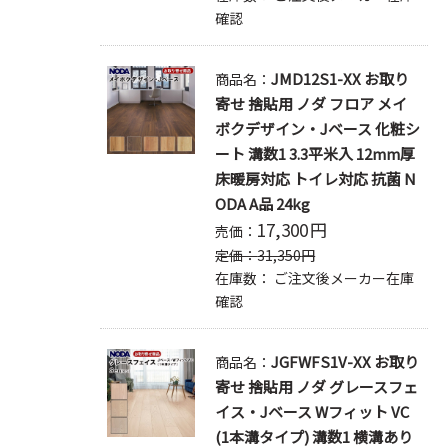
確認
JMD12S1-XX お取り
商品名：
寄せ 捨貼用 ノダ フロア メイ
ボクデザイン・Jベース 化粧シ
ート 溝数1 3.3平米入 12mm厚
床暖房対応 トイレ対応 抗菌 N
ODA A品 24kg
17,300
円
売価：
定価：
31,350
円
在庫数：
ご注文後メーカー在庫
確認
JGFWFS1V-XX お取り
商品名：
寄せ 捨貼用 ノダ グレースフェ
イス・Jベース Wフィット VC
(1本溝タイプ) 溝数1 横溝あり