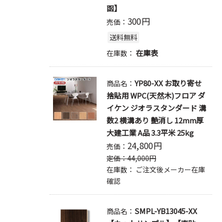
函】
300
円
売価：
送料無料
在庫表
在庫数：
YP80-XX お取り寄せ
商品名：
捨貼用 WPC(天然木)フロア ダ
イケン ジオラスタンダード 溝
数2 横溝あり 艶消し 12mm厚
大建工業 A品 3.3平米 25kg
24,800
円
売価：
定価：
44,000
円
在庫数：
ご注文後メーカー在庫
確認
SMPL-YB13045-XX
商品名：