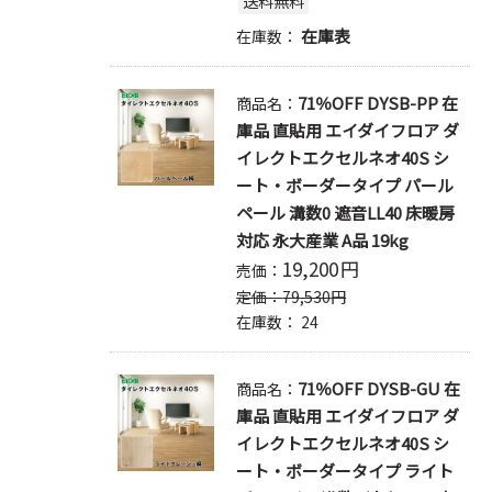
送料無料
在庫表
在庫数：
71％OFF DYSB-PP 在
商品名：
庫品 直貼用 エイダイフロア ダ
イレクトエクセルネオ40S シ
ート・ボーダータイプ パール
ペール 溝数0 遮音LL40 床暖房
対応 永大産業 A品 19kg
19,200
円
売価：
定価：
79,530
円
在庫数：
24
71％OFF DYSB-GU 在
商品名：
庫品 直貼用 エイダイフロア ダ
イレクトエクセルネオ40S シ
ート・ボーダータイプ ライト