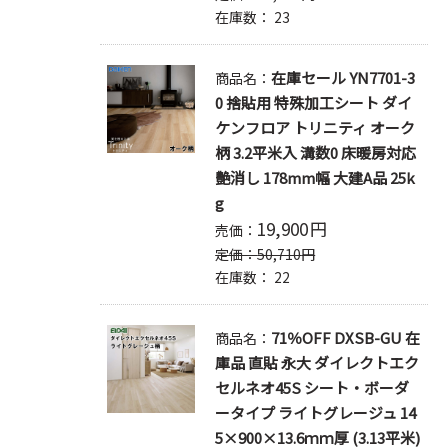
在庫数：
23
在庫セール YN7701-3
商品名：
0 捨貼用 特殊加工シート ダイ
ケンフロア トリニティ オーク
柄 3.2平米入 溝数0 床暖房対応
艶消し 178mm幅 大建A品 25k
g
19,900
円
売価：
定価：
50,710
円
在庫数：
22
71％OFF DXSB-GU 在
商品名：
庫品 直貼 永大 ダイレクトエク
セルネオ45S シート・ボーダ
ータイプ ライトグレージュ 14
5×900×13.6ｍｍ厚 (3.13平米)