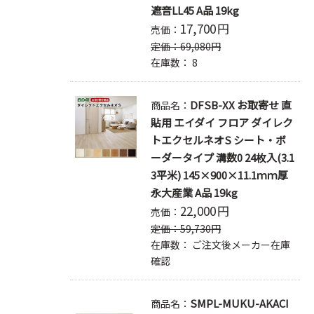
遮音LL45 A品 19kg
17,700
円
売価：
定価：
69,080
円
在庫数：
8
DFSB-XX お取寄せ 直
商品名：
貼用 エイダイ フロア ダイレク
トエクセルネオS シート・ボ
ーダータイプ 溝数0 24枚入(3.1
3平米) 145×900×11.1ｍｍ厚
永大産業 A品 19kg
22,000
円
売価：
定価：
59,730
円
在庫数：
ご注文後メーカー在庫
確認
SMPL-MUKU-AKACI
商品名：