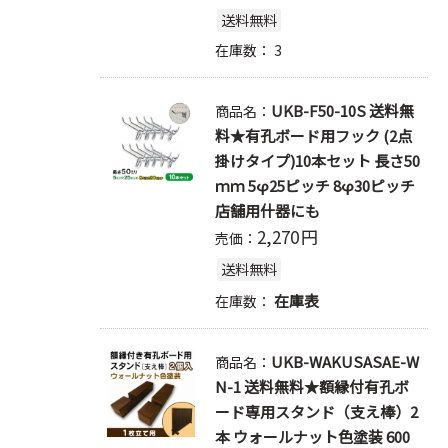
送料無料
在庫数：
3
UKB-F50-10S 送料無
商品名：
料★有孔ボード用フック (2点
掛けタイプ)10本セット 長さ50
ｍｍ 5φ25ピッチ 8φ30ピッチ
店舗用什器にも
2,270
円
売価：
送料無料
在庫表
在庫数：
UKB-WAKUSASAE-W
商品名：
N-1 送料無料★額縁付有孔ボ
ード専用スタンド（支え棒）2
本 ウォールナット色塗装 600