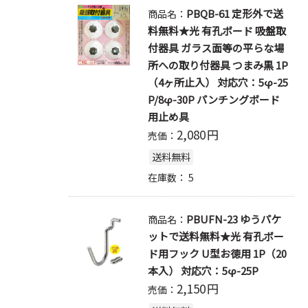
PBQB-61 定形外で送
商品名：
料無料★光 有孔ボード 吸盤取
付器具 ガラス面等の平らな場
所への取り付器具 つまみ黒 1P
（4ヶ所止入） 対応穴：5φ-25
P/8φ-30P パンチングボード
用止め具
2,080
円
売価：
送料無料
在庫数：
5
PBUFN-23 ゆうパケ
商品名：
ットで送料無料★光 有孔ボー
ド用フック U型お徳用 1P（20
本入） 対応穴：5φ-25P
2,150
円
売価：