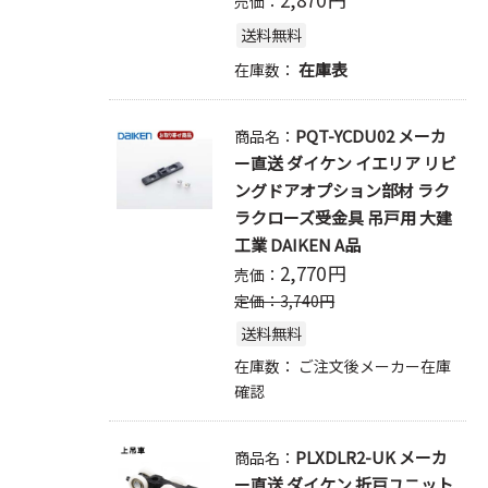
売価：
送料無料
在庫表
在庫数：
PQT-YCDU02 メーカ
商品名：
ー直送 ダイケン イエリア リビ
ングドアオプション部材 ラク
ラクローズ受金具 吊戸用 大建
工業 DAIKEN A品
2,770
円
売価：
定価：
3,740
円
送料無料
在庫数：
ご注文後メーカー在庫
確認
PLXDLR2-UK メーカ
商品名：
ー直送 ダイケン 折戸ユニット