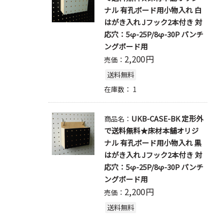
ナル 有孔ボード用小物入れ 白
はがき入れ Jフック2本付き 対
応穴：5φ-25P/8φ-30P パンチ
ングボード用
2,200
円
売価：
送料無料
在庫数：
1
UKB-CASE-BK 定形外
商品名：
で送料無料★床材本舗オリジ
ナル 有孔ボード用小物入れ 黒
はがき入れ Jフック2本付き 対
応穴：5φ-25P/8φ-30P パンチ
ングボード用
2,200
円
売価：
送料無料