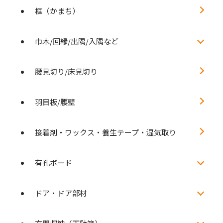
框（かまち）
巾木/回縁/出隅/入隅など
腰見切り/床見切り
羽目板/腰壁
接着剤・ワックス・養生テープ・湿気取り
有孔ボード
ドア・ドア部材