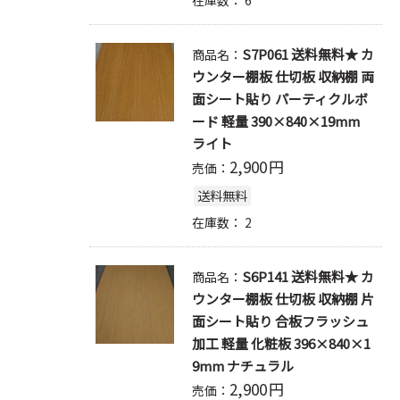
S7P061 送料無料★ カ
商品名：
ウンター棚板 仕切板 収納棚 両
面シート貼り パーティクルボ
ード 軽量 390×840×19mm
ライト
2,900
円
売価：
送料無料
在庫数：
2
S6P141 送料無料★ カ
商品名：
ウンター棚板 仕切板 収納棚 片
面シート貼り 合板フラッシュ
加工 軽量 化粧板 396×840×1
9mm ナチュラル
2,900
円
売価：