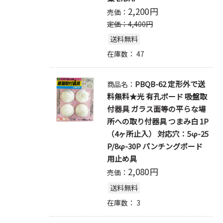
2,200
円
売価：
定価：
4,400
円
送料無料
在庫数：
47
PBQB-62 定形外で送
商品名：
料無料★光 有孔ボード 吸盤取
付器具 ガラス面等の平らな場
所への取り付器具 つまみ白 1P
（4ヶ所止入） 対応穴：5φ-25
P/8φ-30P パンチングボード
用止め具
2,080
円
売価：
送料無料
在庫数：
3