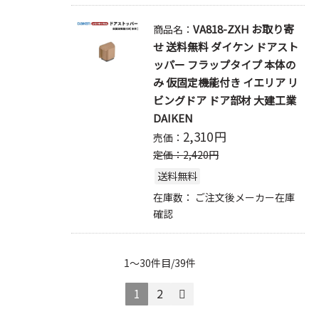
VA818-ZXH お取り寄
商品名：
せ 送料無料 ダイケン ドアスト
ッパー フラップタイプ 本体の
み 仮固定機能付き イエリア リ
ビングドア ドア部材 大建工業
DAIKEN
2,310
円
売価：
定価：
2,420
円
送料無料
在庫数：
ご注文後メーカー在庫
確認
1～30件目/39件
1
2