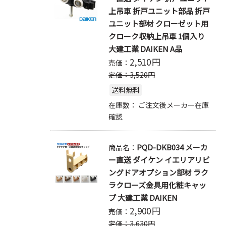
上吊車 折戸ユニット部品 折戸
ユニット部材 クローゼット用
クローク収納上吊車 1個入り
大建工業 DAIKEN A品
2,510
円
売価：
定価：
3,520
円
送料無料
在庫数：
ご注文後メーカー在庫
確認
PQD-DKB034 メーカ
商品名：
ー直送 ダイケン イエリアリビ
ングドアオプション部材 ラク
ラクローズ金具用化粧キャッ
プ 大建工業 DAIKEN
2,900
円
売価：
定価：
3,630
円