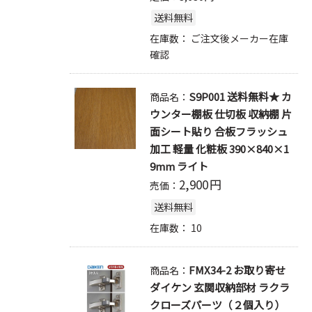
送料無料
在庫数：
ご注文後メーカー在庫
確認
S9P001 送料無料★ カ
商品名：
ウンター棚板 仕切板 収納棚 片
面シート貼り 合板フラッシュ
加工 軽量 化粧板 390×840×1
9mm ライト
2,900
円
売価：
送料無料
在庫数：
10
FMX34-2 お取り寄せ
商品名：
ダイケン 玄関収納部材 ラクラ
クローズパーツ（２個入り）