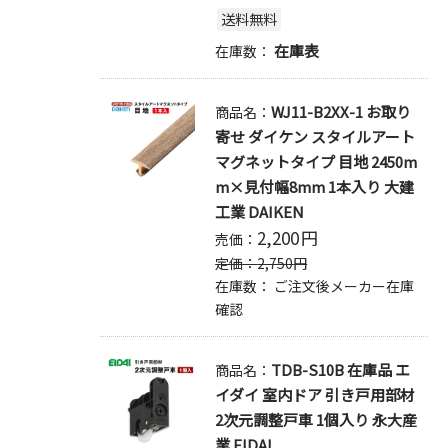
送料無料
在庫表
在庫数：
WJ11-B2XX-1 お取り
商品名：
寄せ ダイケン スタイルアート
マグネットタイプ 目地 2450m
m×見付幅8mm 1本入り 大建
工業 DAIKEN
2,200
円
売価：
定価：
2,750
円
在庫数：
ご注文後メーカー在庫
確認
TDB-S10B 在庫品 エ
商品名：
イダイ 室内ドア 引き戸用部材
2次元調整戸車 1個入り 永大産
業 EIDAI