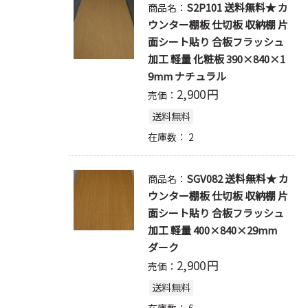
S2P101 送料無料★ カ
商品名：
ウンター棚板 仕切板 収納棚 片
面シート貼り 合板フラッシュ
加工 軽量 化粧板 390×840×1
9mm ナチュラル
2,900
円
売価：
送料無料
在庫数：
2
SGV082 送料無料★ カ
商品名：
ウンター棚板 仕切板 収納棚 片
面シート貼り 合板フラッシュ
加工 軽量 400×840×29mm
ダーク
2,900
円
売価：
送料無料
在庫数：
6