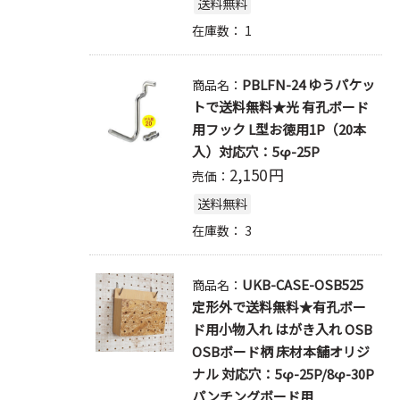
送料無料
在庫数：
1
PBLFN-24 ゆうパケッ
商品名：
トで送料無料★光 有孔ボード
用フック L型お徳用1P（20本
入）対応穴：5φ-25P
2,150
円
売価：
送料無料
在庫数：
3
UKB-CASE-OSB525
商品名：
定形外で送料無料★有孔ボー
ド用小物入れ はがき入れ OSB
OSBボード柄 床材本舗オリジ
ナル 対応穴：5φ-25P/8φ-30P
パンチングボード用