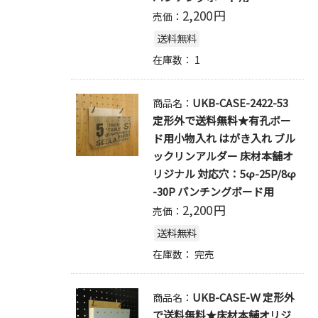
2,200
円
売価：
送料無料
在庫数：
1
UKB-CASE-2422-53
商品名：
定形外で送料無料★有孔ボー
ド用小物入れ はがき入れ ブル
ックリンアルダー 床材本舗オ
リジナル 対応穴：5φ-25P/8φ
-30P パンチングボード用
2,200
円
売価：
送料無料
在庫数：
完売
UKB-CASE-Ｗ 定形外
商品名：
で送料無料★床材本舗オリジ