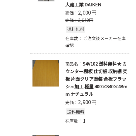
大建工業 DAIKEN
2,000
円
売価：
定価：
2,640
円
送料無料
在庫数：
ご注文後メーカー在庫
確認
S4V102 送料無料★ カ
商品名：
ウンター棚板 仕切板 収納棚 突
板 片面クリア塗装 合板フラッ
シュ加工 軽量 400×840×48m
m ナチュラル
2,900
円
売価：
送料無料
在庫数：
1