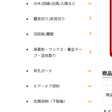
巾木/回縁/出隅/入隅など
腰見切り/床見切り
羽目板/腰壁
接着剤・ワックス・養生テー
プ・湿気取り
有孔ボード
商品
ドア・ドア部材
商
玄関収納（下駄箱）
よく