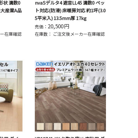
形状 溝数0
nvaSデルタ4 遮音LL45 溝数0 ペッ
永大産業A品
ト対応(防滑) 床暖房対応 約1坪(3.0
5平米入) 13.5mm厚 17kg
20,500
円
売価：
ー在庫確認
在庫数：
ご注文後メーカー在庫確認