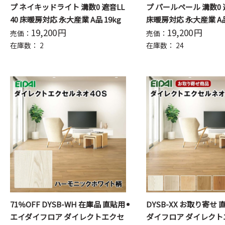
プ ネイキッドライト 溝数0 遮音LL
プ パールペール 溝数0 
40 床暖房対応 永大産業 A品 19kg
床暖房対応 永大産業 A品 
19,200
円
19,200
円
売価：
売価：
在庫数：
2
在庫数：
24
71％OFF DYSB-WH 在庫品 直貼用
DYSB-XX お取り寄せ 
エイダイフロア ダイレクトエクセ
ダイフロア ダイレクト