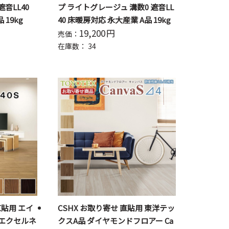
遮音LL40
プ ライトグレージュ 溝数0 遮音LL
19kg
40 床暖房対応 永大産業 A品 19kg
19,200
円
売価：
在庫数：
34
直貼用 エイ
CSHX お取り寄せ 直貼用 東洋テッ
エクセルネ
クスA品 ダイヤモンドフロアー Ca