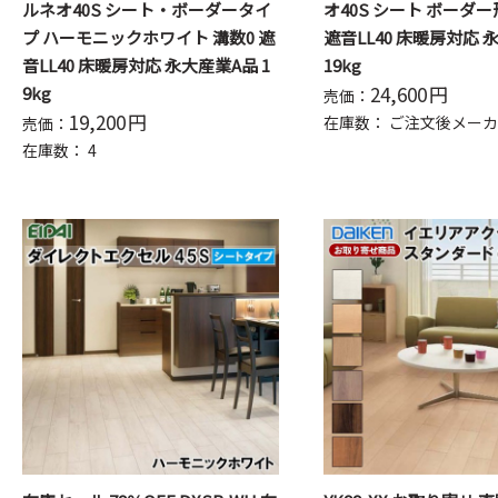
ルネオ40S シート・ボーダータイ
オ40S シート ボーダー
プ ハーモニックホワイト 溝数0 遮
遮音LL40 床暖房対応 
音LL40 床暖房対応 永大産業A品 1
19kg
24,600
円
9kg
売価：
19,200
円
在庫数：
ご注文後メーカ
売価：
在庫数：
4