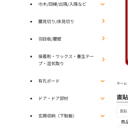
巾木/回縁/出隅/入隅など
腰見切り/床見切り
羽目板/腰壁
接着剤・ワックス・養生テー
プ・湿気取り
有孔ボード
ホーム
直貼
ドア・ドア部材
玄関収納（下駄箱）
商