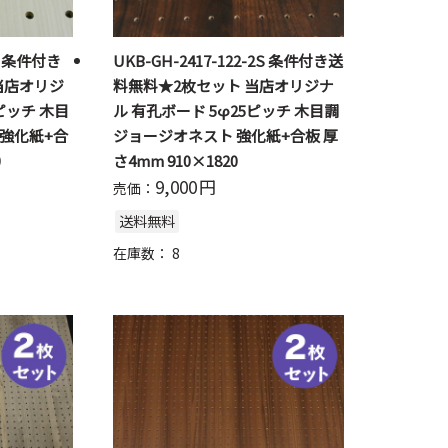
2S 条件付き
UKB-GH-2417-122-2S 条件付き送
当店オリジ
料無料★2枚セット 当店オリジナ
ピッチ 木目
ル 有孔ボード 5φ25ピッチ 木目調
 強化紙+合
ジョージオネスト 強化紙+合板 厚
0
さ4mm 910×1820
9,000
円
売価：
送料無料
在庫数：
8