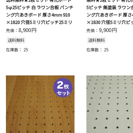
5φ25ピッチ 白 ラワン合板 パンチ
5ピッチ 無塗装 ラワン
ング穴あきボード 厚さ4mm 910
ング穴あきボード 厚さ4m
×1820 穴径5ミリ穴ピッチ25ミリ
×1830 穴径5ミリ穴ピ
8,900
円
9,900
円
売価：
売価：
送料無料
送料無料
在庫数：
25
在庫数：
25