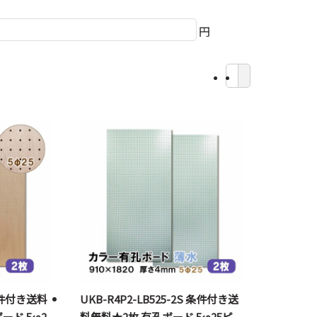
円
 条件付き送料
UKB-R4P2-LB525-2S 条件付き送
ード 5φ2
料無料★2枚 有孔ボード 5φ25ピ