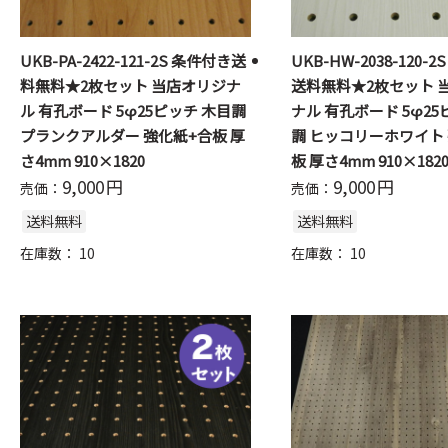
UKB-PA-2422-121-2S 条件付き送
UKB-HW-2038-120-
料無料★2枚セット 当店オリジナ
送料無料★2枚セット 
ル 有孔ボード 5φ25ピッチ 木目調
ナル 有孔ボード 5φ25
プランクアルダー 強化紙+合板 厚
調 ヒッコリーホワイト
さ4mm 910×1820
板 厚さ4mm 910×182
9,000
円
9,000
円
売価：
売価：
送料無料
送料無料
在庫数：
10
在庫数：
10