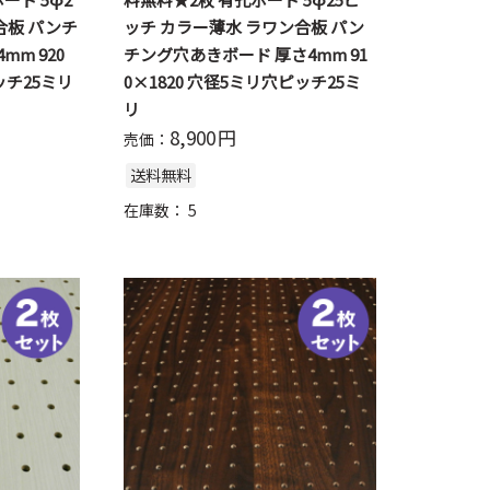
合板 パンチ
ッチ カラー薄水 ラワン合板 パン
m 920
チング穴あきボード 厚さ4mm 91
ッチ25ミリ
0×1820 穴径5ミリ穴ピッチ25ミ
リ
8,900
円
売価：
送料無料
在庫数：
5