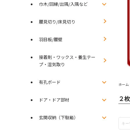
巾木/回縁/出隅/入隅など
腰見切り/床見切り
羽目板/腰壁
接着剤・ワックス・養生テー
プ・湿気取り
有孔ボード
ホーム
２枚
ドア・ドア部材
玄関収納（下駄箱）