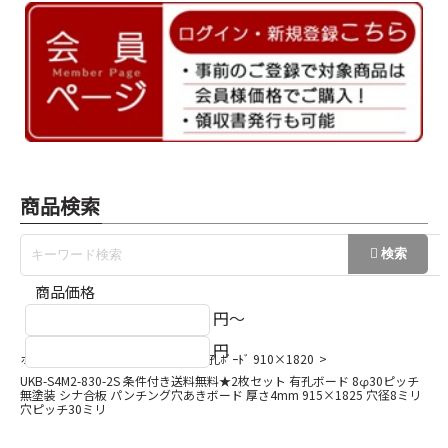
商品検索
商品価格
円～
円
ホーム
有孔ボード
２枚入り有孔ﾎﾞｰﾄﾞ 910×1820
UKB-S4M2-830-2S 条件付き送料無料★2枚セット 有孔ボード 8φ30ピッチ
無塗装 シナ合板 パンチング穴あきボード 厚さ4mm 915×1825 穴径8ミリ
穴ピッチ30ミリ