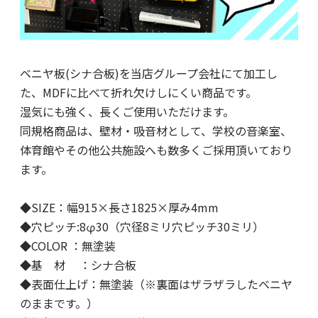
ベニヤ板(シナ合板)を当店グループ会社にて加工し
た、MDFに比べて折れ欠けしにくい商品です。
湿気にも強く、長くご使用いただけます。
同規格商品は、壁材・吸音材として、学校の音楽室、
体育館やその他公共施設へも数多くご採用頂いており
ます。
◆SIZE：幅915×長さ1825×厚み4mm
◆穴ピッチ:8φ30（穴径8ミリ穴ピッチ30ミリ）
◆COLOR ：無塗装
◆基 材 ：シナ合板
◆表面仕上げ：無塗装（※裏面はザラザラしたベニヤ
のままです。）