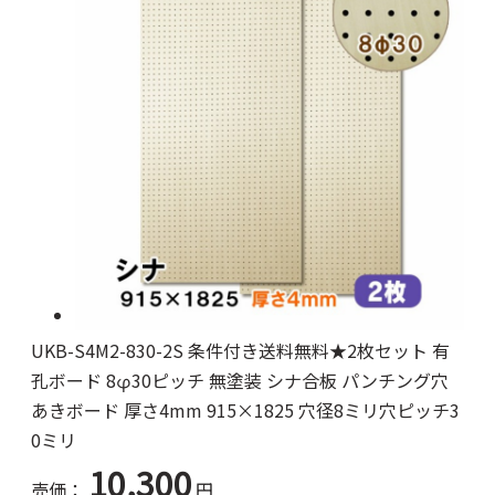
UKB-S4M2-830-2S 条件付き送料無料★2枚セット 有
孔ボード 8φ30ピッチ 無塗装 シナ合板 パンチング穴
あきボード 厚さ4mm 915×1825 穴径8ミリ穴ピッチ3
0ミリ
10,300
売価：
円