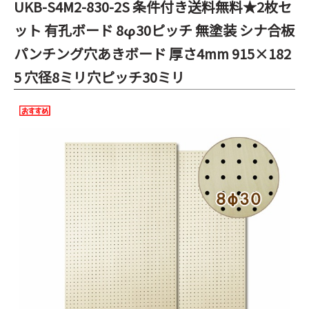
UKB-S4M2-830-2S 条件付き送料無料★2枚セ
ット 有孔ボード 8φ30ピッチ 無塗装 シナ合板
パンチング穴あきボード 厚さ4mm 915×182
5 穴径8ミリ穴ピッチ30ミリ