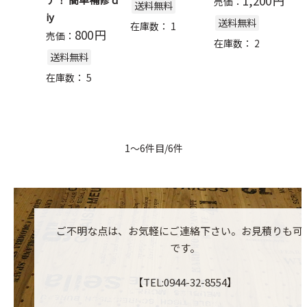
1,200
円
売価：
送料無料
iy
送料無料
在庫数：
1
800
円
売価：
在庫数：
2
送料無料
在庫数：
5
1～6件目/6件
ご不明な点は、お気軽にご連絡下さい。お見積りも可
です。
【TEL:0944-32-8554】