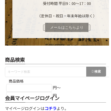
受付時間 平日9：00～17：00
（定休日・祝日・年末年始は除く）
メールはこちらより
商品検索
商品価格
円～
円
会員マイページログイン
マイページログインは
コチラ
より。