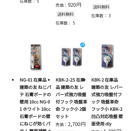
在庫数：
5
920
円
売価：
送料無料
送料無料
在庫数：
3
在庫数：
5
NG-01 在庫品
KBK-2-2S 在庫
KBK-2 在庫品
建築の友 ねじパ
品 建築の友 レ
建築の友 レバー
テ 石膏ボードの
バー式強力吸盤
式強力吸盤付フ
壁用 10cc NG-0
付フック 吸盤革
ック 吸盤革命
1 ホワイト 10cc
命 フック小 2個
フック小 KBK-2
石膏ボードの壁
セット
凹凸対応吸盤 壁
2,700
円
にねじが効くパ
面使用 diy
売価：
テ！ 簡単補修 d