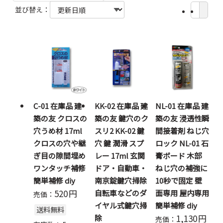
並び替え：
C-01 在庫品 建
KK-02 在庫品 建
NL-01 在庫品 建
築の友 クロスの
築の友 鍵穴のク
築の友 浸透性瞬
穴うめ材 17ml
スリ2 KK-02 鍵
間接着剤 ねじ穴
クロスの穴や継
穴 鍵 潤滑 スプ
ロック NL-01 石
ぎ目の隙間埋め
レー 17ml 玄関
膏ボード 木部
ワンタッチ補修
ドア・自動車・
ねじ穴の補強に
簡単補修 diy
南京錠鍵穴掃除
10秒で固定 壁
520
円
自転車などのダ
面専用 屋内専用
売価：
イヤル式鍵穴掃
簡単補修 diy
送料無料
1,130
円
除
売価：