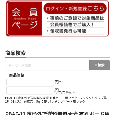
商品検索
商品価格
円～
円
ホーム
有孔ボード
有孔ﾎﾞｰﾄﾞフック/ｱｸﾘﾙ板
PBAF-11 定形外で送料無料★光 有孔ボード用フック JフックA キャップ黒
1P（4本入） 対応穴：5φ-25P パンチングボード用フック
PBAF-11 定形外で送料無料★光 有孔ボード用