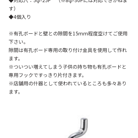
◆対応穴：5φ-25P （※8φ-30Pには対応できかねま
す）
◆4個入り
※有孔ボードと壁との隙間を15ｍｍ程度空けてご使用
下さい。
隙間は有孔ボード専用の
取り付け金具
を使用して作れ
ます。
※ついつい増えてしまう子供の持ち物も有孔ボードと
専用フックですっきり片付きます。
※店舗用の什器として使われているところも多々あり
ます。