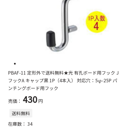
PBAF-11 定形外で送料無料★光 有孔ボード用フック J
フックA キャップ黒 1P（4本入） 対応穴：5φ-25P パ
ンチングボード用フック
430
売価：
円
送料無料
在庫数：
34