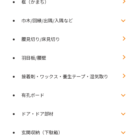
框（かまち）
巾木/回縁/出隅/入隅など
腰見切り/床見切り
羽目板/腰壁
接着剤・ワックス・養生テープ・湿気取り
有孔ボード
ドア・ドア部材
玄関収納（下駄箱）