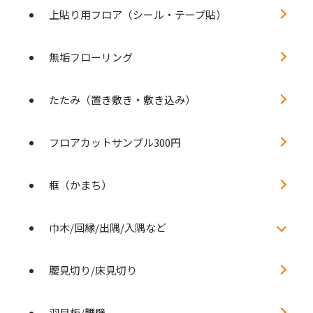
上貼り用フロア（シール・テープ貼）
無垢フローリング
たたみ（置き敷き・敷き込み）
フロアカットサンプル300円
框（かまち）
巾木/回縁/出隅/入隅など
腰見切り/床見切り
羽目板/腰壁