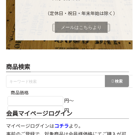
（定休日・祝日・年末年始は除く）
メールはこちらより
商品検索
商品価格
円～
円
会員マイページログイン
マイページログインは
コチラ
より。
事前のご登録で、対象商品は会員様価格にてご購入が可