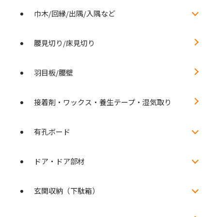
巾木/回縁/出隅/入隅など
腰見切り/床見切り
羽目板/腰壁
接着剤・ワックス・養生テープ・湿気取り
有孔ボード
ドア・ドア部材
玄関収納（下駄箱）