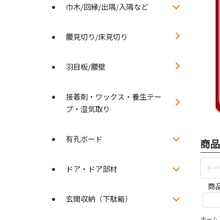
巾木/回縁/出隅/入隅など
腰見切り/床見切り
羽目板/腰壁
接着剤・ワックス・養生テー
プ・湿気取り
有孔ボード
商品
ドア・ドア部材
商
玄関収納（下駄箱）
ホーム