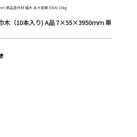
ｍ 単品造作材 幅木 永大産業 EIDAI 10kg
巾木（10本入り) A品 7×55×3950ｍｍ 単