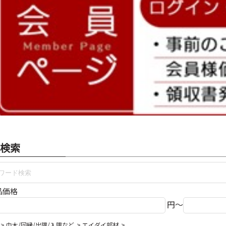
検索
品価格
円～
巾木/回縁/出隅/入隅など
エイダイ部材