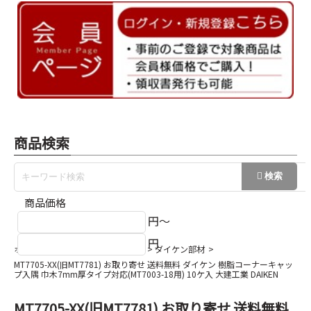
商品検索
商品価格
円～
円
ホーム
巾木/回縁/出隅/入隅など
ダイケン部材
MT7705-XX(旧MT7781) お取り寄せ 送料無料 ダイケン 樹脂コーナーキャッ
プ入隅 巾木7mm厚タイプ対応(MT7003-18用) 10ケ入 大建工業 DAIKEN
MT7705-XX(旧MT7781) お取り寄せ 送料無料