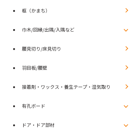
框（かまち）
巾木/回縁/出隅/入隅など
腰見切り/床見切り
羽目板/腰壁
接着剤・ワックス・養生テープ・湿気取り
有孔ボード
ドア・ドア部材