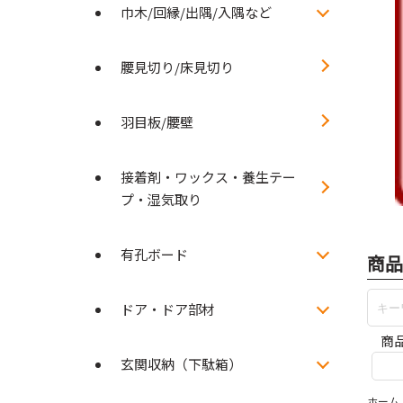
巾木/回縁/出隅/入隅など
腰見切り/床見切り
羽目板/腰壁
接着剤・ワックス・養生テー
プ・湿気取り
有孔ボード
商品
ドア・ドア部材
商
玄関収納（下駄箱）
ホーム