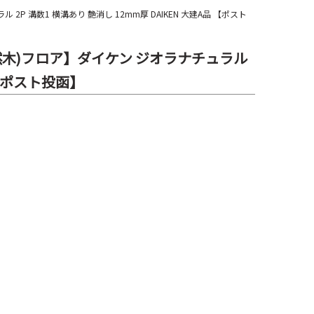
P 溝数1 横溝あり 艶消し 12mm厚 DAIKEN 大建A品 【ポスト
天然木)フロア】ダイケン ジオラナチュラル
品 【ポスト投函】