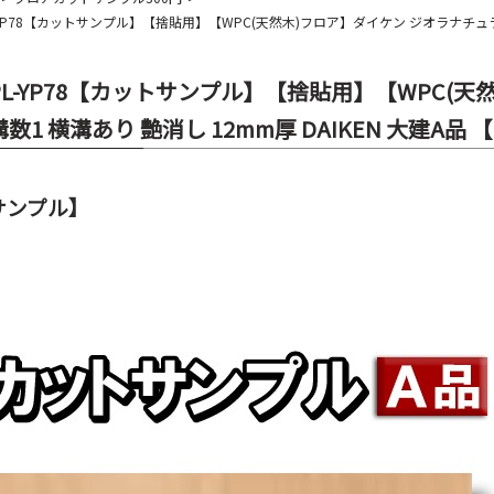
-YP78【カットサンプル】【捨貼用】【WPC(天然木)フロア】ダイケン ジオラナチュラル 2
PL-YP78【カットサンプル】【捨貼用】【WPC(
 溝数1 横溝あり 艶消し 12mm厚 DAIKEN 大建A
サンプル】