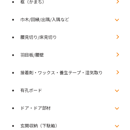
框（かまち）
巾木/回縁/出隅/入隅など
腰見切り/床見切り
羽目板/腰壁
接着剤・ワックス・養生テープ・湿気取り
有孔ボード
ドア・ドア部材
玄関収納（下駄箱）