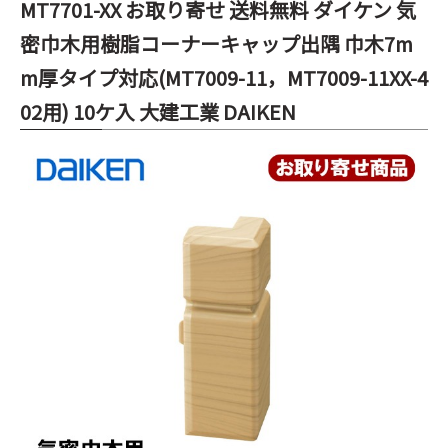
MT7701-XX お取り寄せ 送料無料 ダイケン 気
密巾木用樹脂コーナーキャップ出隅 巾木7m
m厚タイプ対応(MT7009-11，MT7009-11XX-4
02用) 10ケ入 大建工業 DAIKEN