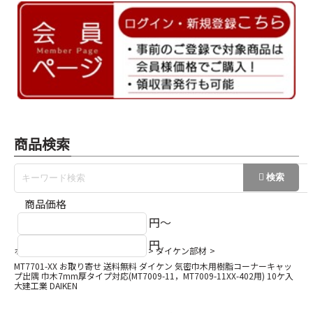
商品検索
商品価格
円～
円
ホーム
巾木/回縁/出隅/入隅など
ダイケン部材
MT7701-XX お取り寄せ 送料無料 ダイケン 気密巾木用樹脂コーナーキャッ
プ出隅 巾木7mm厚タイプ対応(MT7009-11，MT7009-11XX-402用) 10ケ入
大建工業 DAIKEN