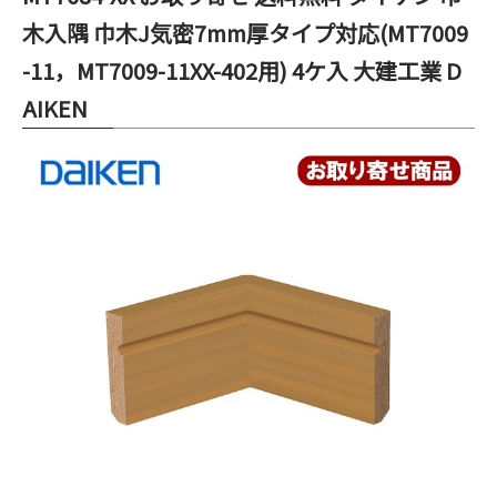
木入隅 巾木J気密7mm厚タイプ対応(MT7009
-11，MT7009-11XX-402用) 4ケ入 大建工業 D
AIKEN