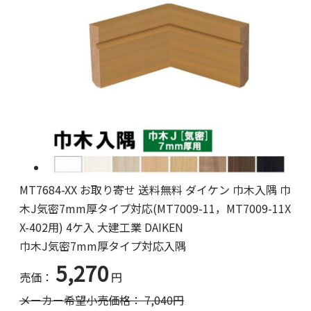
MT7684-XX お取り寄せ 送料無料 ダイケン 巾木入隅 巾
木J気密7mm厚タイプ対応(MT7009-11，MT7009-11X
X-402用) 4ケ入 大建工業 DAIKEN
巾木J気密7mm厚タイプ対応入隅
5,270
売価：
円
メーカー希望小売価格：
7,040
円