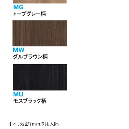
巾木J気密7mm厚用入隅