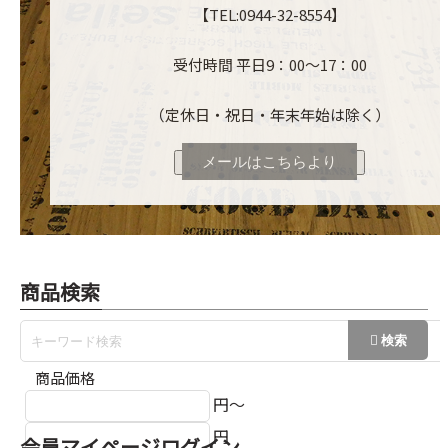
【TEL:0944-32-8554】
受付時間 平日9：00～17：00
（定休日・祝日・年末年始は除く）
メールはこちらより
商品検索
商品価格
円～
円
会員マイページログイン