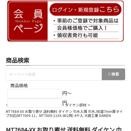
商品検索
商品価格
円～
円
ホーム
巾木/回縁/出隅/入隅など
ダイケン部材
MT7684-XX お取り寄せ 送料無料 ダイケン 巾木入隅 巾木J気密7mm厚タイ
プ対応(MT7009-11，MT7009-11XX-402用) 4ケ入 大建工業 DAIKEN
MT7684-XX お取り寄せ 送料無料 ダイケン 巾