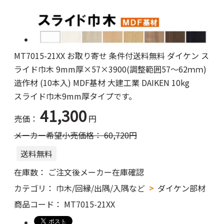
MT7015-21XX お取り寄せ 条件付送料無料 ダイケン ス
ライド巾木 9mm厚×57×3900(調整範囲57～62ｍｍ)
造作材 (10本入) MDF基材 大建工業 DAIKEN 10kg
スライド巾木9mm厚タイプです。
41,300
売価：
円
メーカー希望小売価格：
60,720
円
送料無料
在庫数：
ご注文後メーカー在庫確認
カテゴリ：
巾木/回縁/出隅/入隅など
ダイケン部材
商品コード：
MT7015-21XX