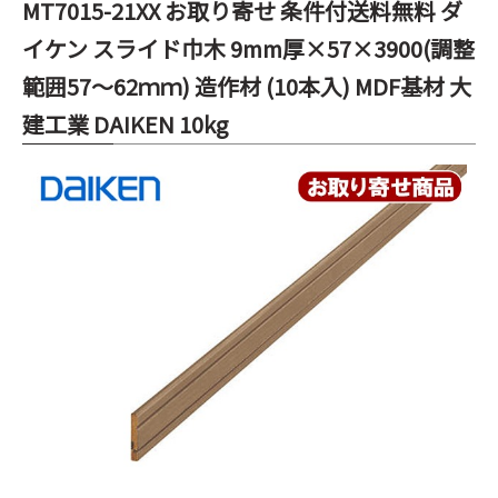
MT7015-21XX お取り寄せ 条件付送料無料 ダ
イケン スライド巾木 9mm厚×57×3900(調整
範囲57～62ｍｍ) 造作材 (10本入) MDF基材 大
建工業 DAIKEN 10kg