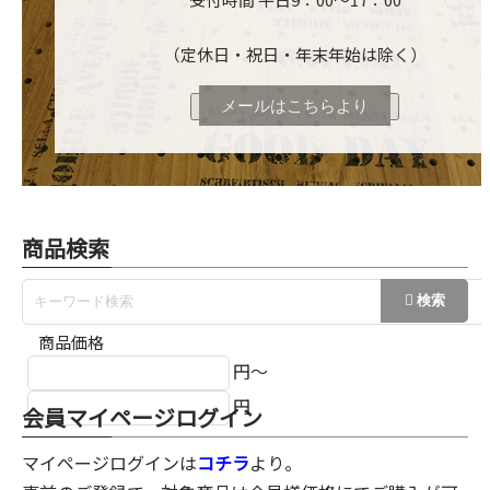
（定休日・祝日・年末年始は除く）
メールはこちらより
商品検索
商品価格
円～
円
会員マイページログイン
マイページログインは
コチラ
より。