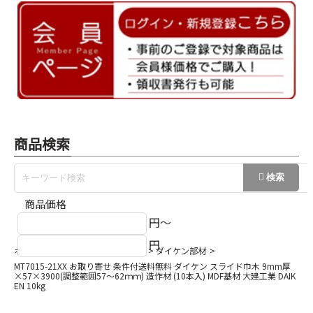
商品検索
商品価格
円～
円
ホーム
巾木/回縁/出隅/入隅など
ダイケン部材
MT7015-21XX お取り寄せ 条件付送料無料 ダイケン スライド巾木 9mm厚
×57×3900(調整範囲57～62ｍｍ) 造作材 (10本入) MDF基材 大建工業 DAIK
EN 10kg