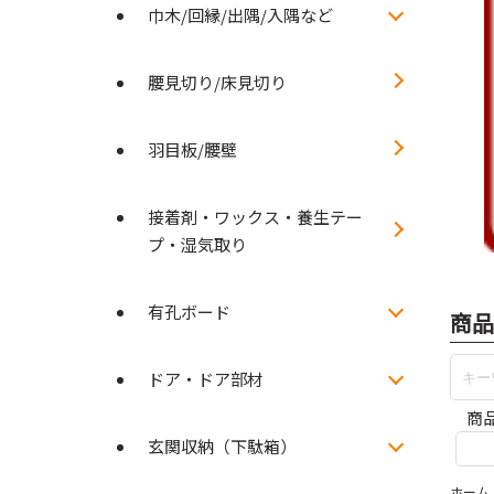
巾木/回縁/出隅/入隅など
腰見切り/床見切り
羽目板/腰壁
接着剤・ワックス・養生テー
プ・湿気取り
有孔ボード
商品
ドア・ドア部材
商
玄関収納（下駄箱）
ホーム