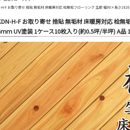
DN-H-F お取り寄せ 捨貼 無垢材 床暖房対応 桧無垢フローリング 生節 幅90×長さ1820×
YKDN-H-F お取り寄せ 捨貼 無垢材 床暖房対応 桧
5ｍｍ UV塗装 1ケース10枚入り(約0.5坪/半坪) A品 1