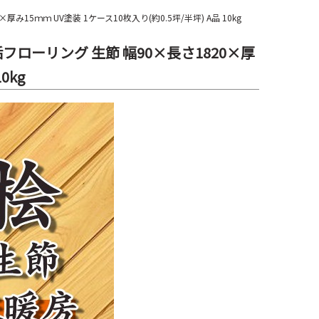
厚み15ｍｍ UV塗装 1ケース10枚入り(約0.5坪/半坪) A品 10kg
無垢フローリング 生節 幅90×長さ1820×厚
0kg