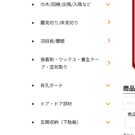
巾木/回縁/出隅/入隅など
腰見切り/床見切り
羽目板/腰壁
接着剤・ワックス・養生テー
プ・湿気取り
有孔ボード
商品
ドア・ドア部材
商
玄関収納（下駄箱）
ホーム