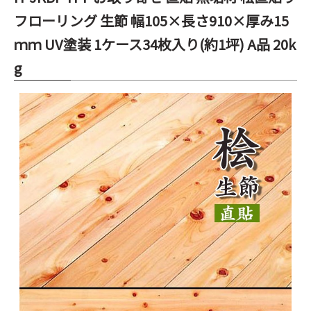
フローリング 生節 幅105×長さ910×厚み15
ｍｍ UV塗装 1ケース34枚入り(約1坪) A品 20k
g