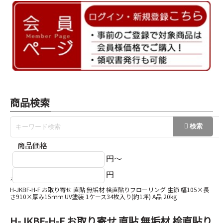
商品検索
商品価格
円～
円
ホーム
無垢フローリング
H-JKBF-H-F お取り寄せ 直貼 無垢材 桧直貼りフローリング 生節 幅105×長
さ910×厚み15ｍｍ UV塗装 1ケース34枚入り(約1坪) A品 20kg
H-JKBF-H-F お取り寄せ 直貼 無垢材 桧直貼り