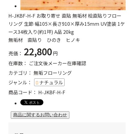
H-JKBF-H-F お取り寄せ 直貼 無垢材 桧直貼りフロー
リング 生節 幅105×長さ910×厚み15ｍｍ UV塗装 1ケ
ース34枚入り(約1坪) A品 20kg
無垢材 直貼り ひのき ヒノキ
22,800
売価：
円
在庫数：
ご注文後メーカー在庫確認
カテゴリ：
無垢フローリング
ジャンル：
ナチュラル
商品コード：
H-JKBF-H-F