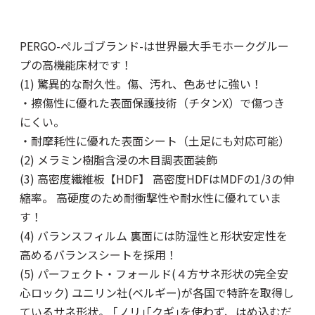
PERGO-ぺルゴブランド-は世界最大手モホークグルー
プの高機能床材です！
(1) 驚異的な耐久性。傷、汚れ、色あせに強い！
・擦傷性に優れた表面保護技術（チタンX）で傷つき
にくい。
・耐摩耗性に優れた表面シート（土足にも対応可能）
(2) メラミン樹脂含浸の木目調表面装飾
(3) 高密度繊維板【HDF】 高密度HDFはMDFの1/3の伸
縮率。 高硬度のため耐衝撃性や耐水性に優れていま
す！
(4) バランスフィルム 裏面には防湿性と形状安定性を
高めるバランスシートを採用！
(5) パーフェクト・フォールド(４方サネ形状の完全安
心ロック) ユニリン社(ベルギー)が各国で特許を取得し
ているサネ形状。 ｢ノリ｣｢クギ｣を使わず、はめ込むだ