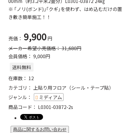
00mm（約3.2平米2畳分）L0301-03872 24㎏
※ ｢ノリ(ボンド)｣｢クギ｣を使わず、はめ込むだけの置
き敷き簡単施工！！
9,900
売価：
円
メーカー希望小売価格：
31,680
円
会員価格：
9,000円
送料無料
在庫数：
12
カテゴリ：
上貼り用フロア（シール・テープ貼）
ジャンル：
ミディアム
商品コード：
L0301-03872-2s