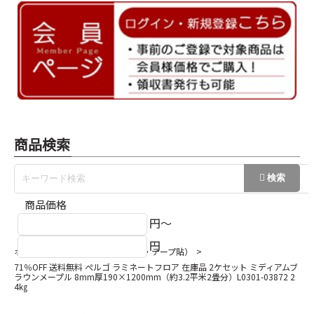
商品検索
商品価格
円～
円
ホーム
上貼り用フロア（シール・テープ貼）
71％OFF 送料無料 ぺルゴ ラミネートフロア 在庫品 2ケセット ミディアムブ
ラウンメープル 8mm厚190×1200mm（約3.2平米2畳分）L0301-03872 2
4㎏