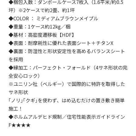
◆梱包入数：ダンボールケース7枚入（1.6平米/約0.5
坪）※2ケースで約2畳、約1坪
◆COLOR ： ミディアムブラウンメイプル
◆重量：1ケース約12kg／梱
◆基材：高密度遷移板【HDF】
◆表面：耐摩耗性に優れた表面シート＋チタンX
◆裏面：防湿性と形状安定性を高めるバランスシート
を採用
◆縁加工：パーフェクト・フォールド（4サネ形状の完
全安心ロック）
※ユニリン社（ベルギー）で国際的に特許を取得した
サネ形状
｢ノリ｣｢クギ｣を使わず、はめ込むだけの置き敷き簡単
施工！
◆ホルムアルデヒド規制／住宅性能表示ガイドライン
F★★★★