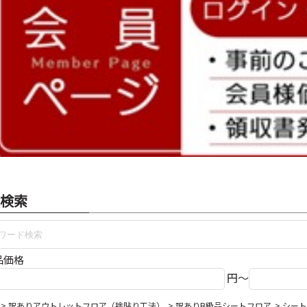
検索
品価格
円～
訳ありアウトレットフロア（捨貼り工法）
訳ありB級品シートフロア
シート