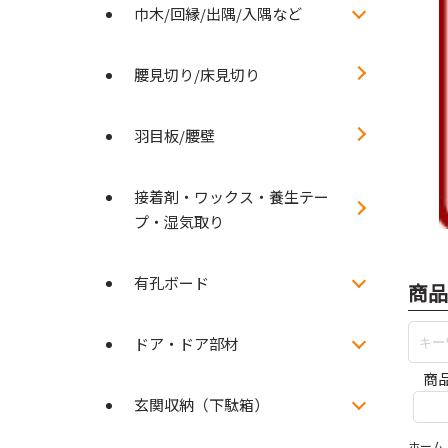
巾木/回縁/出隅/入隅など
腰見切り/床見切り
羽目板/腰壁
接着剤・ワックス・養生テー
プ・湿気取り
有孔ボード
商品
ドア・ドア部材
商
玄関収納（下駄箱）
ホーム