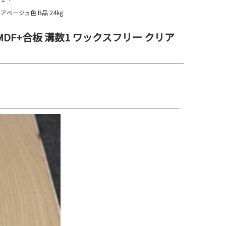
アベージュ色 B品 24kg
MDF+合板 溝数1 ワックスフリー クリア