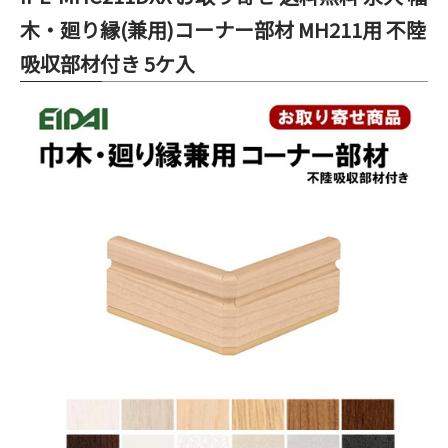
木・廻り縁(兼用)コーナー部材 MH211用 不陸
吸収部材付き 5ケ入