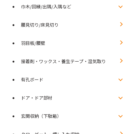
巾木/回縁/出隅/入隅など
腰見切り/床見切り
羽目板/腰壁
接着剤・ワックス・養生テープ・湿気取り
有孔ボード
ドア・ドア部材
玄関収納（下駄箱）