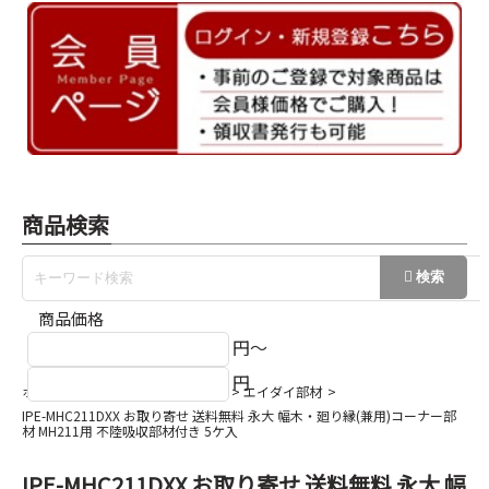
商品検索
商品価格
円～
円
ホーム
巾木/回縁/出隅/入隅など
エイダイ部材
IPE-MHC211DXX お取り寄せ 送料無料 永大 幅木・廻り縁(兼用)コーナー部
材 MH211用 不陸吸収部材付き 5ケ入
IPE-MHC211DXX お取り寄せ 送料無料 永大 幅