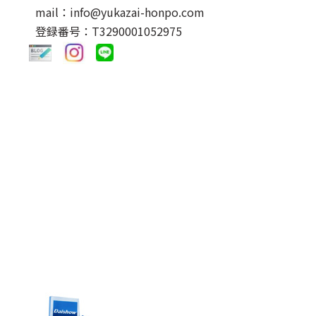
mail：info@yukazai-honpo.com
登録番号：T3290001052975