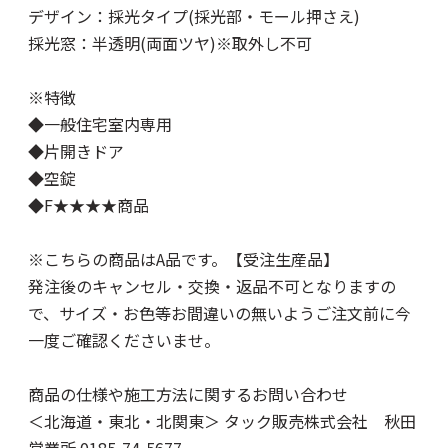
デザイン：採光タイプ(採光部・モール押さえ)
採光窓：半透明(両面ツヤ)※取外し不可
※特徴
◆一般住宅室内専用
◆片開きドア
◆空錠
◆F★★★★商品
※こちらの商品はA品です。【受注生産品】
発注後のキャンセル・交換・返品不可となりますの
で、サイズ・お色等お間違いの無いようご注文前に今
一度ご確認くださいませ。
商品の仕様や施工方法に関するお問い合わせ
＜北海道・東北・北関東＞ タック販売株式会社 秋田
営業所 0185-74-5677