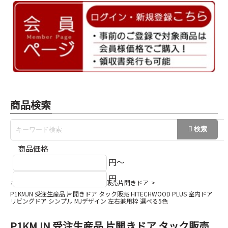
商品検索
商品価格
円～
円
ホーム
ドア・ドア部材
タック販売片開きドア
P1KMJN 受注生産品 片開きドア タック販売 HITECHWOOD PLUS 室内ドア
リビングドア シンプル MJデザイン 左右兼用枠 選べる5色
P1KMJN 受注生産品 片開きドア タック販売