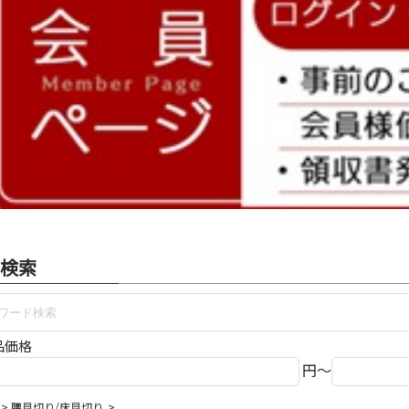
検索
品価格
円～
腰見切り/床見切り