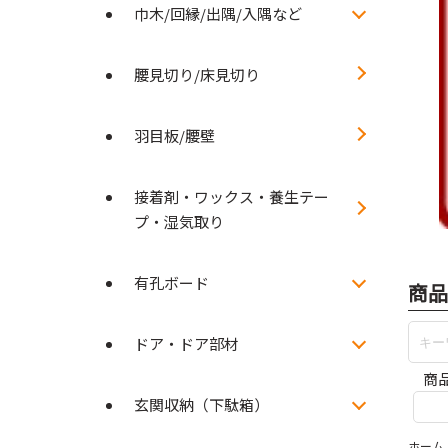
巾木/回縁/出隅/入隅など
腰見切り/床見切り
羽目板/腰壁
接着剤・ワックス・養生テー
プ・湿気取り
有孔ボード
商品
ドア・ドア部材
商
玄関収納（下駄箱）
ホーム