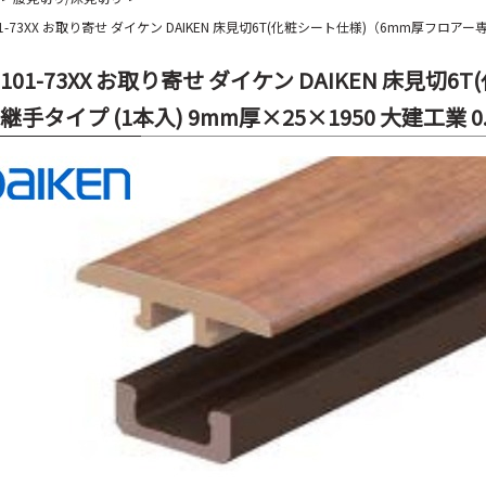
01-73XX お取り寄せ ダイケン DAIKEN 床見切6T(化粧シート仕様)（6mm厚フロアー専
7101-73XX お取り寄せ ダイケン DAIKEN 床見
継手タイプ (1本入) 9mm厚×25×1950 大建工業 0.