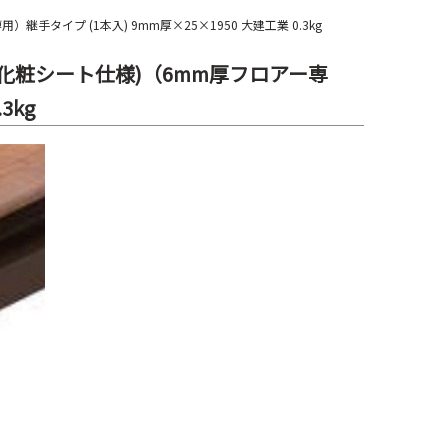
用）継手タイプ (1本入) 9mm厚×25×1950 大建工業 0.3kg
切6T(化粧シート仕様)（6mm厚フロアー専
3kg