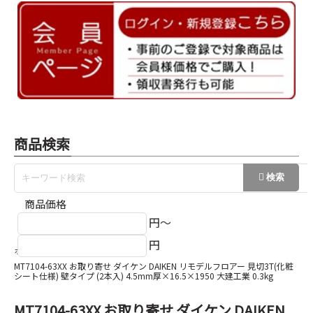
商品検索
商品価格
円～
円
ホーム
腰見切り/床見切り
MT7104-63XX お取り寄せ ダイケン DAIKEN リモデルフロアー 見切3T(化粧
シート仕様) 壁タイプ (2本入) 4.5mm厚×16.5×1950 大建工業 0.3kg
MT7104-63XX お取り寄せ ダイケン DAIKEN