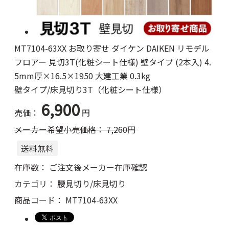
MT7104-63XX お取り寄せ ダイケン DAIKEN リモデル
フロアー 見切3T(化粧シート仕様) 壁タイプ (2本入) 4.
5mm厚×16.5×1950 大建工業 0.3kg
壁タイプ/床見切り3T（化粧シート仕様）
6,900
売価：
円
メーカー希望小売価格：
7,260
円
送料無料
在庫数：
ご注文後メーカー在庫確認
カテゴリ：
腰見切り/床見切り
商品コード：
MT7104-63XX