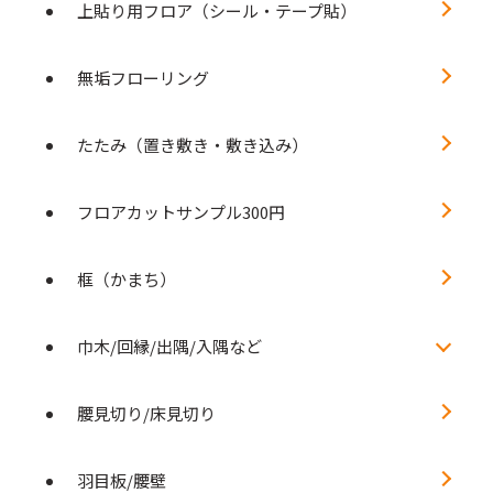
上貼り用フロア（シール・テープ貼）
無垢フローリング
たたみ（置き敷き・敷き込み）
フロアカットサンプル300円
框（かまち）
巾木/回縁/出隅/入隅など
腰見切り/床見切り
羽目板/腰壁