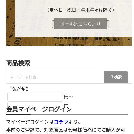
（定休日・祝日・年末年始は除く）
メールはこちらより
商品検索
商品価格
円～
円
会員マイページログイン
マイページログインは
コチラ
より。
事前のご登録で、対象商品は会員様価格にてご購入が可