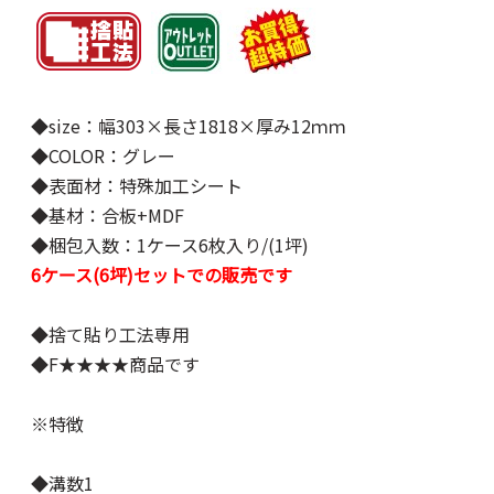
◆size：幅303×長さ1818×厚み12ｍｍ
◆COLOR：グレー
◆表面材：特殊加工シート
◆基材：合板+MDF
◆梱包入数：1ケース6枚入り/(1坪)
6ケース(6坪)セットでの販売です
◆捨て貼り工法専用
◆F★★★★商品です
※特徴
◆溝数1