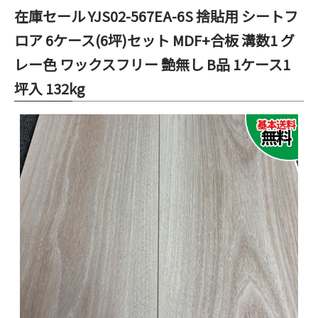
在庫セール YJS02-567EA-6S 捨貼用 シートフ
ロア 6ケース(6坪)セット MDF+合板 溝数1 グ
レー色 ワックスフリー 艶無し B品 1ケース1
坪入 132kg