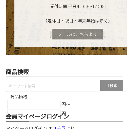
受付時間 平日9：00～17：00
（定休日・祝日・年末年始は除く）
メールはこちらより
商品検索
商品価格
円～
円
会員マイページログイン
マイページログインは
コチラ
より。