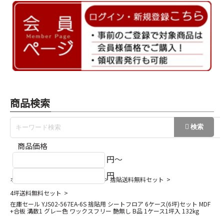
商品検索
商品価格
円～
円
ホーム
数量限定送料無料セット
捨貼送料無料セット
4坪送料無料セット
在庫セール YJS02-567EA-6S 捨貼用 シートフロア 6ケース(6坪)セット MDF
+合板 溝数1 グレー色 ワックスフリー 艶無し B品 1ケース1坪入 132kg