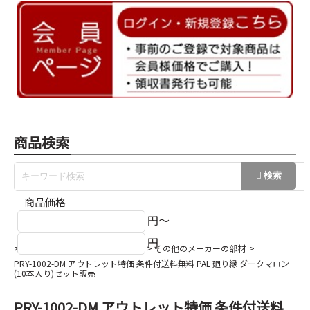
商品検索
商品価格
円～
円
ホーム
巾木/回縁/出隅/入隅など
その他のメーカーの部材
PRY-1002-DM アウトレット特価 条件付送料無料 PAL 廻り縁 ダークマロン
(10本入り)セット販売
PRY-1002-DM アウトレット特価 条件付送料