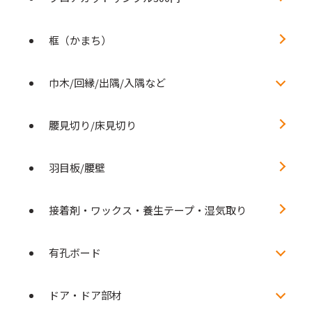
框（かまち）
巾木/回縁/出隅/入隅など
腰見切り/床見切り
羽目板/腰壁
接着剤・ワックス・養生テープ・湿気取り
有孔ボード
ドア・ドア部材