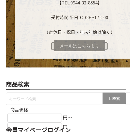
【TEL:0944-32-8554】
受付時間 平日9：00～17：00
（定休日・祝日・年末年始は除く）
メールはこちらより
商品検索
商品価格
円～
円
会員マイページログイン