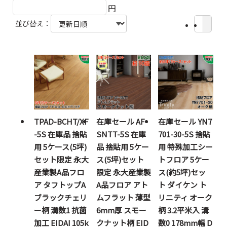
円
並び替え：
TPAD-BCHT/XF
在庫セール AF-
在庫セール YN7
-5S 在庫品 捨貼
SNTT-5S 在庫
701-30-5S 捨貼
用 5ケース(5坪)
品 捨貼用 5ケー
用 特殊加工シー
セット限定 永大
ス(5坪)セット
トフロア 5ケー
産業製A品フロ
限定 永大産業製
ス(約5坪)セッ
ア タフトップA
A品フロア アト
ト ダイケン ト
ブラックチェリ
ムフラット 薄型
リニティ オーク
ー柄 溝数1 抗菌
6mm厚 スモー
柄 3.2平米入 溝
加工 EIDAI 105k
クナット柄 EID
数0 178mm幅 D