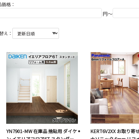
品価格：
円～
替え：
YN7901-MW 在庫品 捨貼用 ダイケ
KERT6V2XX お取り寄
ン イエリアフロア6T スタンダー
ナソニック 6mm リフ