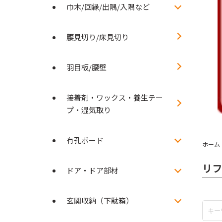
巾木/回縁/出隅/入隅など
腰見切り/床見切り
羽目板/腰壁
接着剤・ワックス・養生テー
プ・湿気取り
有孔ボード
ホーム
リフ
ドア・ドア部材
玄関収納（下駄箱）