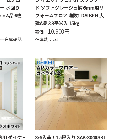
ター 水回り
ド ソフトグレージュ柄 6mm用リ
ic A品 6枚
フォームフロア 溝数1 DAIKEN 大
建A品 3.3平米入 15kg
10,900
円
売価：
ー在庫確認
在庫数：
51
捨貼用 ダイケ
3/6入荷！1.5坪入り SAK-3040SKL