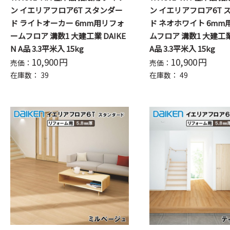
ン イエリアフロア6T スタンダー
ン イエリアフロア6T 
ド ライトオーカー 6mm用リフォ
ド ネオホワイト 6mm
ームフロア 溝数1 大建工業 DAIKE
ムフロア 溝数1 大建工業 
N A品 3.3平米入 15kg
A品 3.3平米入 15kg
10,900
円
10,900
円
売価：
売価：
在庫数：
39
在庫数：
49