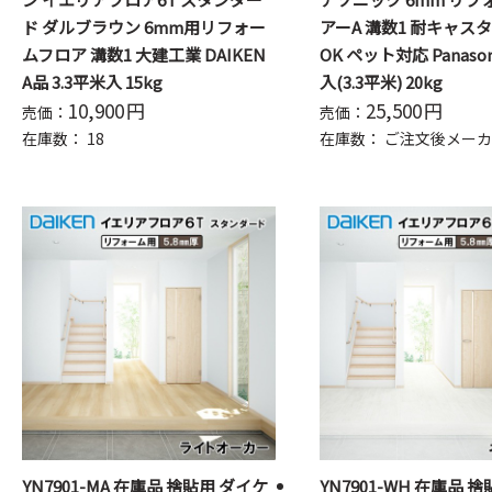
ド ダルブラウン 6mm用リフォー
アーA 溝数1 耐キャス
ムフロア 溝数1 大建工業 DAIKEN
OK ペット対応 Panason
A品 3.3平米入 15kg
入(3.3平米) 20kg
10,900
円
25,500
円
売価：
売価：
在庫数：
18
在庫数：
ご注文後メーカ
YN7901-MA 在庫品 捨貼用 ダイケ
YN7901-WH 在庫品 