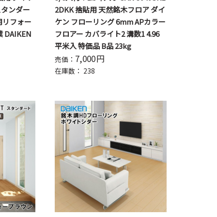
スタンダー
2DKK 捨貼用 天然銘木フロア ダイ
用リフォー
ケン フローリング 6mm APカラー
DAIKEN
フロアー カバライト2 溝数1 4.96
平米入 特価品 B品 23kg
7,000
円
売価：
在庫数：
238