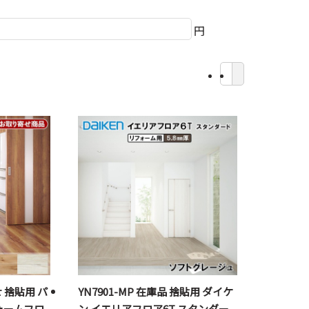
円
せ 捨貼用 パ
YN7901-MP 在庫品 捨貼用 ダイケ
ォームフロ
ン イエリアフロア6T スタンダー