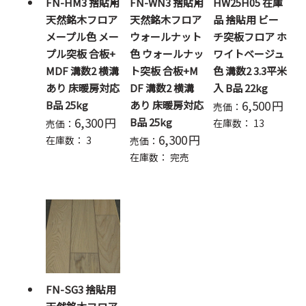
FN-HM3 捨貼用
FN-WN3 捨貼用
HW25H05 在庫
天然銘木フロア
天然銘木フロア
品 捨貼用 ビー
メープル色 メー
ウォールナット
チ突板フロア ホ
プル突板 合板+
色 ウォールナッ
ワイトベージュ
MDF 溝数2 横溝
ト突板 合板+M
色 溝数2 3.3平米
あり 床暖房対応
DF 溝数2 横溝
入 B品 22kg
6,500
円
B品 25kg
あり 床暖房対応
売価：
6,300
円
B品 25kg
在庫数：
13
売価：
6,300
円
在庫数：
3
売価：
在庫数：
完売
FN-SG3 捨貼用