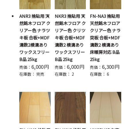
ANR3 捨貼用 天
NKR3 捨貼用 天
FN-NA3 捨貼用
然銘木フロア ク
然銘木フロア ク
天然銘木フロア
リアー色 ナラツ
リアー色 クリツ
クリアー色 ナラ
キ板 合板+MDF
キ板 合板+MDF
突板 合板+MDF
溝数2横溝あり
溝数2 横溝あり
溝数2 横溝あり
ワックスフリー
ワックスフリー
床暖房対応 B品
B品 25kg
B品 25kg
25kg
6,000
円
6,000
円
6,300
円
売価：
売価：
売価：
在庫数：
完売
在庫数：
2
在庫数：
6