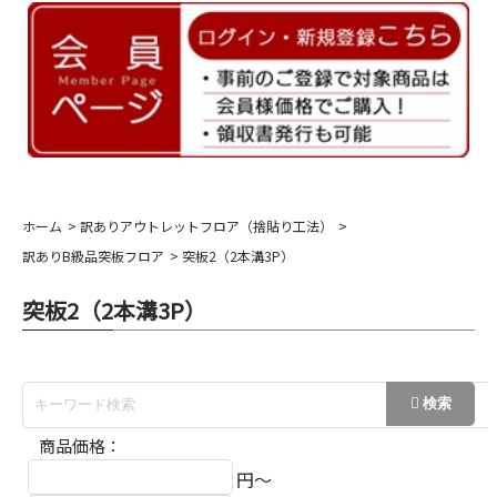
ホーム
訳ありアウトレットフロア（捨貼り工法）
訳ありB級品突板フロア
突板2（2本溝3P）
突板2（2本溝3P）
商品価格：
円～