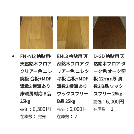
FN-NI3 捨貼用
ENL3 捨貼用 天
D-GD 捨貼用 天
天然銘木フロア
然銘木フロア ク
然銘木フロア ダ
クリアー色 ニレ
リアー色 ニレツ
ーク色 オーク突
突板 合板+MDF
キ板 合板+MDF
板 12ｍｍ厚 溝
溝数2 横溝あり
溝数2 横溝あり
数2 B品 ワック
床暖房対応 B品
ワックスフリー
スフリー 26kg
6,000
円
25kg
B品 25kg
売価：
6,300
円
6,000
円
在庫数：
1
売価：
売価：
在庫数：
完売
在庫数：
2