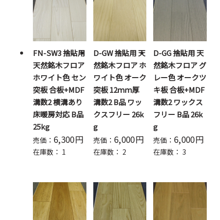
FN-SW3 捨貼用
D-GW 捨貼用 天
D-GG 捨貼用 天
天然銘木フロア
然銘木フロア ホ
然銘木フロア グ
ホワイト色 セン
ワイト色 オーク
レー色 オークツ
突板 合板+MDF
突板 12ｍｍ厚
キ板 合板+MDF
溝数2 横溝あり
溝数2 B品 ワッ
溝数2 ワックス
床暖房対応 B品
クスフリー 26k
フリー B品 26k
25kg
g
g
6,300
円
6,000
円
6,000
円
売価：
売価：
売価：
在庫数：
1
在庫数：
2
在庫数：
3