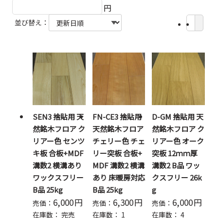
円
並び替え：
SEN3 捨貼用 天
FN-CE3 捨貼用
D-GM 捨貼用 天
然銘木フロア ク
天然銘木フロア
然銘木フロア ク
リアー色 センツ
チェリー色 チェ
リアー色 オーク
キ板 合板+MDF
リー突板 合板+
突板 12ｍｍ厚
溝数2 横溝あり
MDF 溝数2 横溝
溝数2 B品 ワッ
ワックスフリー
あり 床暖房対応
クスフリー 26k
B品 25kg
B品 25kg
g
6,000
円
6,300
円
6,000
円
売価：
売価：
売価：
在庫数：
完売
在庫数：
1
在庫数：
4