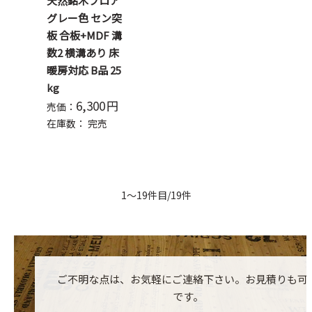
天然銘木フロア
グレー色 セン突
板 合板+MDF 溝
数2 横溝あり 床
暖房対応 B品 25
kg
6,300
円
売価：
在庫数：
完売
1～19件目/19件
ご不明な点は、お気軽にご連絡下さい。お見積りも可
です。