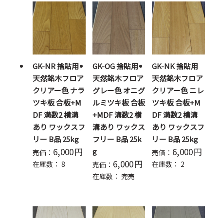
GK-NR 捨貼用
GK-OG 捨貼用
GK-NK 捨貼用
天然銘木フロア
天然銘木フロア
天然銘木フロア
クリアー色 ナラ
グレー色 オニグ
クリアー色 ニレ
ツキ板 合板+M
ルミツキ板 合板
ツキ板 合板+M
DF 溝数2 横溝
+MDF 溝数2 横
DF 溝数2 横溝
あり ワックスフ
溝あり ワックス
あり ワックスフ
リー B品 25kg
フリー B品 25k
リー B品 25kg
6,000
円
6,000
円
g
売価：
売価：
6,000
円
在庫数：
8
在庫数：
2
売価：
在庫数：
完売