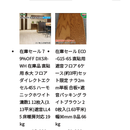
在庫セール 7
在庫セール ECO
9％OFF DXSR-
-G15-6S 直貼用
WH 在庫品 直貼
遮音フロア 6ケ
用 永大 フロア
ース(約3坪)セッ
ダイレクトエク
ト限定 ナラ2m
セル45S ハーモ
m単板 合板+遮
ニックホワイト
音パッキング ラ
溝数1 12枚入(3.
イトブラウン 2
13平米)遮音LL4
0枚入(1.63平米)
5 床暖房対応 19
幅90mm B品 66
kg
kg