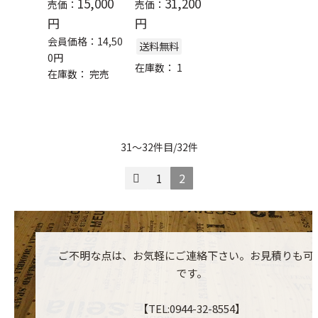
15,000
31,200
売価：
売価：
円
円
会員価格：
14,50
送料無料
0
円
在庫数：
1
在庫数：
完売
31～32件目/32件
1
2
ご不明な点は、お気軽にご連絡下さい。お見積りも可
です。
【TEL:0944-32-8554】