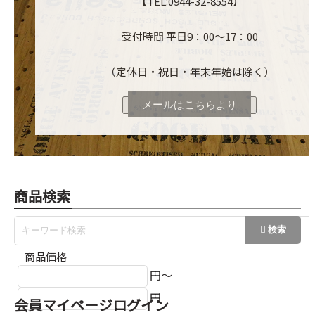
【TEL:0944-32-8554】
受付時間 平日9：00～17：00
（定休日・祝日・年末年始は除く）
メールはこちらより
商品検索
商品価格
円～
円
会員マイページログイン