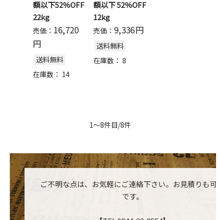
額以下52％OFF
額以下 52％OFF
22kg
12kg
16,720
9,336
円
売価：
売価：
円
送料無料
送料無料
在庫数：
8
在庫数：
14
1～8件目/8件
ご不明な点は、お気軽にご連絡下さい。お見積りも可
です。