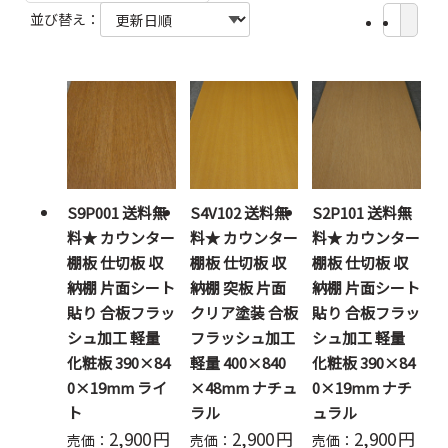
並び替え：
S9P001 送料無
S4V102 送料無
S2P101 送料無
料★ カウンター
料★ カウンター
料★ カウンター
棚板 仕切板 収
棚板 仕切板 収
棚板 仕切板 収
納棚 片面シート
納棚 突板 片面
納棚 片面シート
貼り 合板フラッ
クリア塗装 合板
貼り 合板フラッ
シュ加工 軽量
フラッシュ加工
シュ加工 軽量
化粧板 390×84
軽量 400×840
化粧板 390×84
0×19mm ライ
×48mm ナチュ
0×19mm ナチ
ト
ラル
ュラル
2,900
円
2,900
円
2,900
円
売価：
売価：
売価：