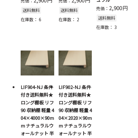
2,900
円
2,900
円
売価：
売価：
2,900
円
売価：
送料無料
送料無料
送料無料
在庫数：
6
在庫数：
2
在庫数：
3
LIF904-NJ 条件
LIF902-NJ 条件
付き送料無料★
付き送料無料★
ロング棚板 リフ
ロング棚板 リフ
90 収納棚 軽量 4
90 収納棚 軽量 4
04×4000×90m
04×2020×90m
m ナチュラルウ
m ナチュラルウ
ォールナット 半
ォールナット 半