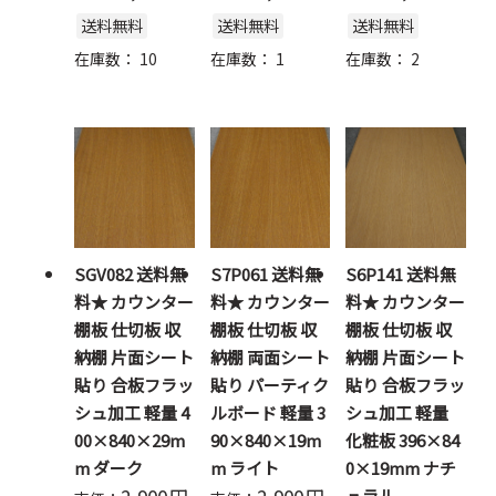
送料無料
送料無料
送料無料
在庫数：
10
在庫数：
1
在庫数：
2
SGV082 送料無
S7P061 送料無
S6P141 送料無
料★ カウンター
料★ カウンター
料★ カウンター
棚板 仕切板 収
棚板 仕切板 収
棚板 仕切板 収
納棚 片面シート
納棚 両面シート
納棚 片面シート
貼り 合板フラッ
貼り パーティク
貼り 合板フラッ
シュ加工 軽量 4
ルボード 軽量 3
シュ加工 軽量
00×840×29m
90×840×19m
化粧板 396×84
m ダーク
m ライト
0×19mm ナチ
ュラル