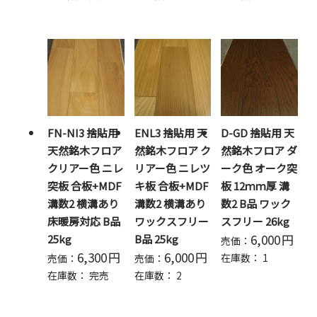
FN-NI3 捨貼用
ENL3 捨貼用 天
D-GD 捨貼用 天
天然銘木フロア
然銘木フロア ク
然銘木フロア ダ
クリアー色 ニレ
リアー色 ニレツ
ーク色 オーク突
突板 合板+MDF
キ板 合板+MDF
板 12ｍｍ厚 溝
溝数2 横溝あり
溝数2 横溝あり
数2 B品 ワック
床暖房対応 B品
ワックスフリー
スフリー 26kg
6,000
円
25kg
B品 25kg
売価：
6,300
円
6,000
円
在庫数：
1
売価：
売価：
在庫数：
完売
在庫数：
2