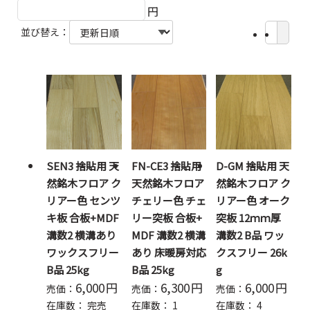
円
並び替え：
SEN3 捨貼用 天
FN-CE3 捨貼用
D-GM 捨貼用 天
然銘木フロア ク
天然銘木フロア
然銘木フロア ク
リアー色 センツ
チェリー色 チェ
リアー色 オーク
キ板 合板+MDF
リー突板 合板+
突板 12ｍｍ厚
溝数2 横溝あり
MDF 溝数2 横溝
溝数2 B品 ワッ
ワックスフリー
あり 床暖房対応
クスフリー 26k
B品 25kg
B品 25kg
g
6,000
円
6,300
円
6,000
円
売価：
売価：
売価：
在庫数：
完売
在庫数：
1
在庫数：
4