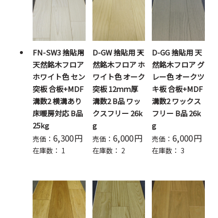
FN-SW3 捨貼用
D-GW 捨貼用 天
D-GG 捨貼用 天
天然銘木フロア
然銘木フロア ホ
然銘木フロア グ
ホワイト色 セン
ワイト色 オーク
レー色 オークツ
突板 合板+MDF
突板 12ｍｍ厚
キ板 合板+MDF
溝数2 横溝あり
溝数2 B品 ワッ
溝数2 ワックス
床暖房対応 B品
クスフリー 26k
フリー B品 26k
25kg
g
g
6,300
円
6,000
円
6,000
円
売価：
売価：
売価：
在庫数：
1
在庫数：
2
在庫数：
3