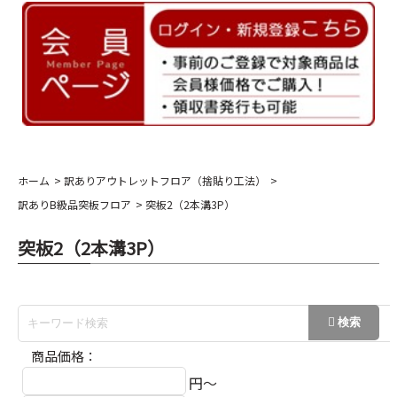
ホーム
訳ありアウトレットフロア（捨貼り工法）
訳ありB級品突板フロア
突板2（2本溝3P）
突板2（2本溝3P）
商品価格：
円～