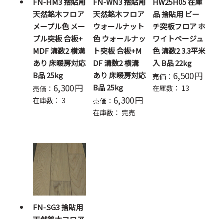
FN-HM3 捨貼用
FN-WN3 捨貼用
HW25H05 在庫
天然銘木フロア
天然銘木フロア
品 捨貼用 ビー
メープル色 メー
ウォールナット
チ突板フロア ホ
プル突板 合板+
色 ウォールナッ
ワイトベージュ
MDF 溝数2 横溝
ト突板 合板+M
色 溝数2 3.3平米
あり 床暖房対応
DF 溝数2 横溝
入 B品 22kg
6,500
円
B品 25kg
あり 床暖房対応
売価：
6,300
円
B品 25kg
在庫数：
13
売価：
6,300
円
在庫数：
3
売価：
在庫数：
完売
FN-SG3 捨貼用