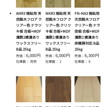
ANR3 捨貼用 天
NKR3 捨貼用 天
FN-NA3 捨貼用
然銘木フロア ク
然銘木フロア ク
天然銘木フロア
リアー色 ナラツ
リアー色 クリツ
クリアー色 ナラ
キ板 合板+MDF
キ板 合板+MDF
突板 合板+MDF
溝数2横溝あり
溝数2 横溝あり
溝数2 横溝あり
ワックスフリー
ワックスフリー
床暖房対応 B品
B品 25kg
B品 25kg
25kg
6,000
円
6,000
円
6,300
円
売価：
売価：
売価：
在庫数：
完売
在庫数：
2
在庫数：
6