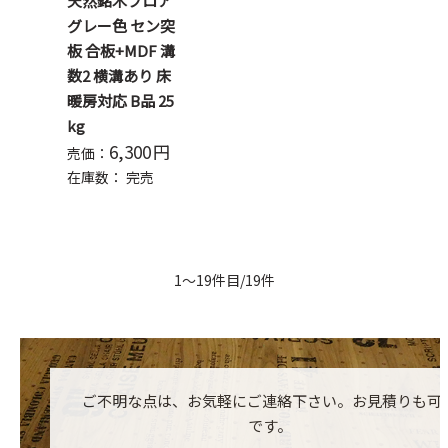
天然銘木フロア
グレー色 セン突
板 合板+MDF 溝
数2 横溝あり 床
暖房対応 B品 25
kg
6,300
円
売価：
在庫数：
完売
1～19件目/19件
ご不明な点は、お気軽にご連絡下さい。お見積りも可
です。