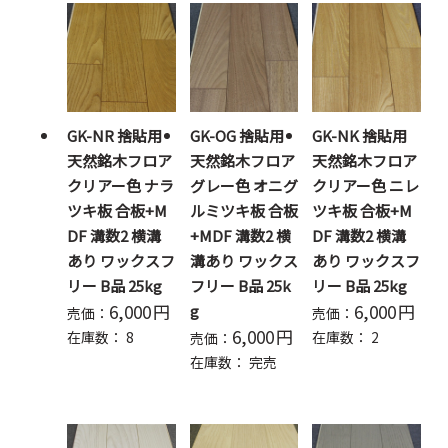
GK-NR 捨貼用
GK-OG 捨貼用
GK-NK 捨貼用
天然銘木フロア
天然銘木フロア
天然銘木フロア
クリアー色 ナラ
グレー色 オニグ
クリアー色 ニレ
ツキ板 合板+M
ルミツキ板 合板
ツキ板 合板+M
DF 溝数2 横溝
+MDF 溝数2 横
DF 溝数2 横溝
あり ワックスフ
溝あり ワックス
あり ワックスフ
リー B品 25kg
フリー B品 25k
リー B品 25kg
6,000
円
6,000
円
g
売価：
売価：
6,000
円
在庫数：
8
在庫数：
2
売価：
在庫数：
完売