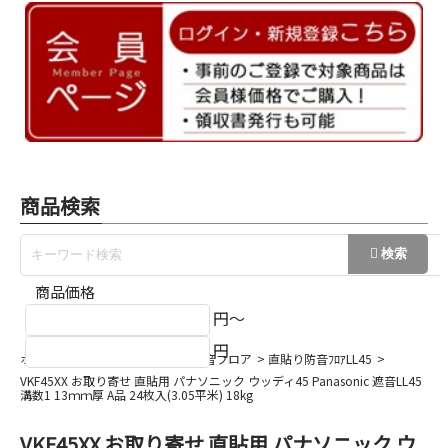
商品検索
商品価格
円～
円
ホーム
マンション用直貼り・防音フロア
直貼り防音ﾌﾛｱLL45
VKF45XX お取り寄せ 直貼用 パナソニック ウッディ45 Panasonic 遮音LL45
溝数1 13ｍｍ厚 A品 24枚入(3.05平米) 18kg
VKF45XX お取り寄せ 直貼用 パナソニック ウ