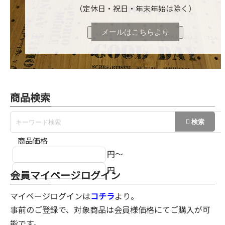
（定休日・祝日・年末年始は除く）
メールはこちらより
商品検索
商品価格
円～
円
会員マイページログイン
マイページログインは
コチラ
より。
事前のご登録で、対象商品は会員様価格にてご購入が可
能です。