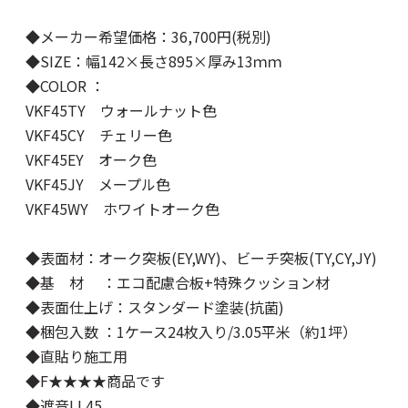
◆メーカー希望価格：36,700円(税別)
◆SIZE：幅142×長さ895×厚み13ｍｍ
◆COLOR ：
VKF45TY ウォールナット色
VKF45CY チェリー色
VKF45EY オーク色
VKF45JY メープル色
VKF45WY ホワイトオーク色
◆表面材：オーク突板(EY,WY)、ビーチ突板(TY,CY,JY)
◆基 材 ：エコ配慮合板+特殊クッション材
◆表面仕上げ：スタンダード塗装(抗菌)
◆梱包入数 ：1ケース24枚入り/3.05平米（約1坪）
◆直貼り施工用
◆F★★★★商品です
◆遮音LL45