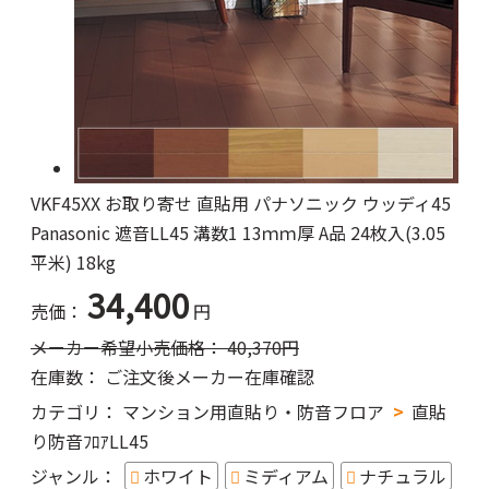
VKF45XX お取り寄せ 直貼用 パナソニック ウッディ45
Panasonic 遮音LL45 溝数1 13ｍｍ厚 A品 24枚入(3.05
平米) 18kg
34,400
売価：
円
メーカー希望小売価格：
40,370
円
在庫数：
ご注文後メーカー在庫確認
カテゴリ：
マンション用直貼り・防音フロア
直貼
り防音ﾌﾛｱLL45
ジャンル：
ホワイト
ミディアム
ナチュラル