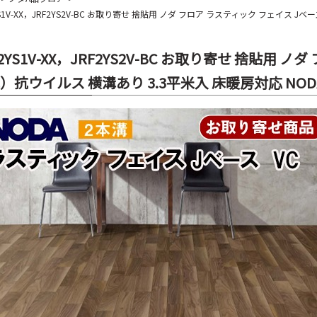
YS1V-XX，JRF2YS2V-BC お取り寄せ 捨貼用 ノダ フロア ラスティック フェイス J
F2YS1V-XX，JRF2YS2V-BC お取り寄せ 捨貼用
）抗ウイルス 横溝あり 3.3平米入 床暖房対応 NODA 