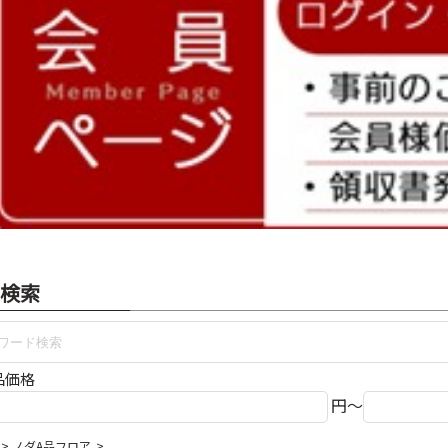
検索
品価格
円～
ノダA品フロア