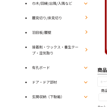
巾木/回縁/出隅/入隅など
腰見切り/床見切り
羽目板/腰壁
接着剤・ワックス・養生テー
プ・湿気取り
有孔ボード
商品
ドア・ドア部材
商
玄関収納（下駄箱）
ホーム