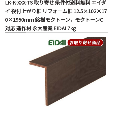
LK-K-XXX-TS 取り寄せ 条件付送料無料 エイダ
イ 後付上がり框 リフォーム框 12.5×102×17
0×1950ｍｍ 銘樹モクトーン，モクトーンC
対応 造作材 永大産業 EIDAI 7kg