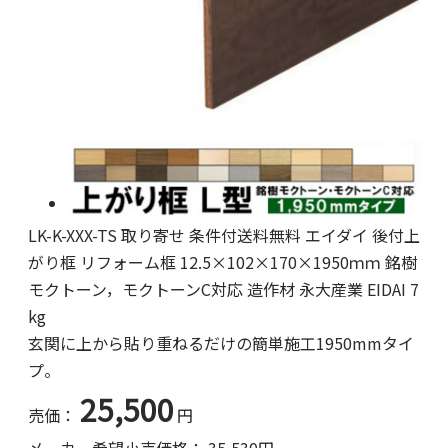
LK-K-XXX-TS 取り寄せ 条件付送料無料 エイダイ 後付上
がり框 リフォーム框 12.5×102×170×1950ｍｍ 銘樹
モクトーン，モクトーンC対応 造作材 永大産業 EIDAI 7
kg
玄関に上から貼り重ねるだけの簡単施工1950mmタイ
プ。
25,500
売価：
円
メーカー希望小売価格：
35,530
円