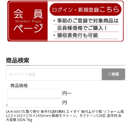
商品検索
商品価格
円～
円
ホーム
框（かまち）
LK-K-XXX-TS 取り寄せ 条件付送料無料 エイダイ 後付上がり框 リフォーム框
12.5×102×170×1950ｍｍ 銘樹モクトーン，モクトーンC対応 造作材 永
大産業 EIDAI 7kg