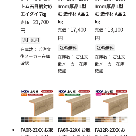
トム石目柄対応
3ｍｍ厚品 L型
3ｍｍ厚品 L型
エイダイ 7㎏
框 造作材 A品 2
框 造作材 A品 2
21,700
kg
kg
売価：
17,400
13,100
円
売価：
売価：
円
円
送料無料
送料無料
送料無料
在庫数：
ご注文
後メーカー在庫
在庫数：
ご注文
在庫数：
ご注文
確認
後メーカー在庫
後メーカー在庫
確認
確認
FA6R-23XX お取
FA6R-22XX お取
FA12R-23XX お