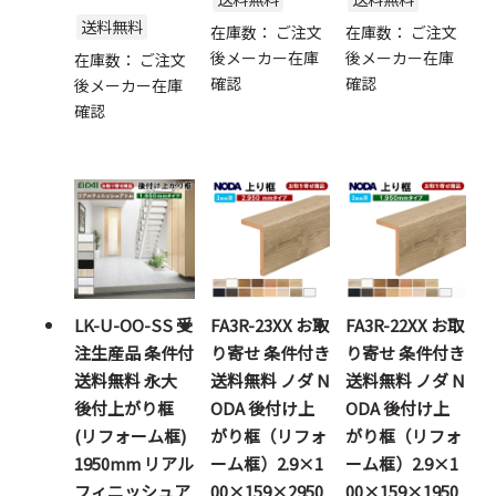
送料無料
在庫数：
ご注文
在庫数：
ご注文
後メーカー在庫
後メーカー在庫
在庫数：
ご注文
確認
確認
後メーカー在庫
確認
LK-U-OO-SS 受
FA3R-23XX お取
FA3R-22XX お取
注生産品 条件付
り寄せ 条件付き
り寄せ 条件付き
送料無料 永大
送料無料 ノダ N
送料無料 ノダ N
後付上がり框
ODA 後付け上
ODA 後付け上
(リフォーム框)
がり框（リフォ
がり框（リフォ
1950mm リアル
ーム框）2.9×1
ーム框）2.9×1
フィニッシュア
00×159×2950
00×159×1950