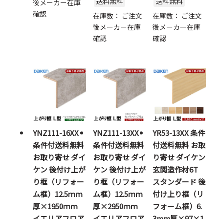
送料無料
送料無料
後メーカー在庫
確認
在庫数：
ご注文
在庫数：
ご注文
後メーカー在庫
後メーカー在庫
確認
確認
YNZ111-16XX
YNZ111-13XX
YR53-13XX 条件
条件付送料無料
条件付送料無料
付送料無料 お取
お取り寄せ ダイ
お取り寄せ ダイ
り寄せ ダイケン
ケン 後付け上が
ケン 後付け上が
玄関造作材6T
り框（リフォー
り框（リフォー
スタンダード 後
ム框）12.5ｍｍ
ム框）12.5ｍｍ
付け上り框（リ
厚×1950ｍｍ
厚×2950ｍｍ
フォーム框）6.
イエリアフロア
イエリアフロア
3mm厚×97×1