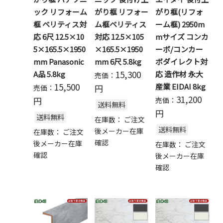
ック リフォーム
がり框 リフォー
がり框(リフォ
框 ベリティス対
ム框ベリティス
ーム框) 2950m
応 6尺 12.5×10
対応 12.5×105
mサイズ コンカ
5×165.5×1950
×165.5×1950
ーボ/コンカー
mm Panasonic
mm 6尺 5.8kg
ボダイレクト対
15,300
A品 5.8kg
応 造作材 永大
売価：
15,500
産業 EIDAI 8kg
円
売価：
31,200
円
売価：
送料無料
円
送料無料
在庫数：
ご注文
送料無料
後メーカー在庫
在庫数：
ご注文
確認
後メーカー在庫
在庫数：
ご注文
確認
後メーカー在庫
確認