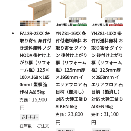
FA12R-22XX お
YNZ81-16XX 条
YNZ81-13XX 条
取り寄せ 条件付
件付送料無料 お
件付送料無料 お
き送料無料 ノダ
取り寄せ ダイケ
取り寄せ ダイケ
NODA 後付け上
ン 後付け上がり
ン 後付け上がり
がり框（リフォ
框（リフォーム
框（リフォーム
ーム框）12.5×
框）12.5ｍｍ厚
框）12.5ｍｍ厚
100×168×195
×1950ｍｍ イ
×2950ｍｍ イ
0mm L型框 造
エリアフロア 石
エリアフロア 石
作材 A品 5kg
目柄（艶消し）
目柄（艶消し）
15,900
対応 大建工業 D
対応 大建工業 D
売価：
AIKEN 6kg
AIKEN 9kg
円
23,800
31,100
売価：
売価：
送料無料
円
円
在庫数：
ご注文