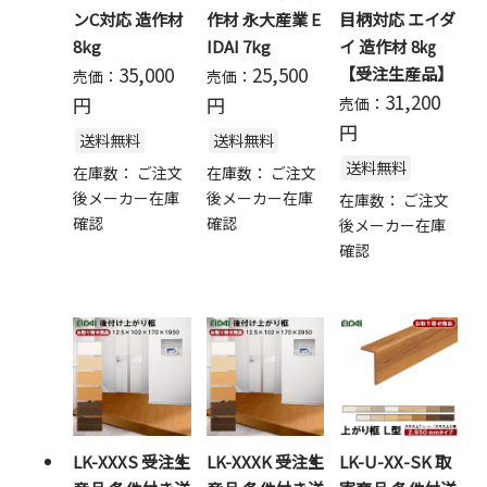
ンC対応 造作材
作材 永大産業 E
目柄対応 エイダ
8kg
IDAI 7kg
イ 造作材 8㎏
35,000
25,500
【受注生産品】
売価：
売価：
31,200
円
円
売価：
円
送料無料
送料無料
送料無料
在庫数：
ご注文
在庫数：
ご注文
後メーカー在庫
後メーカー在庫
在庫数：
ご注文
確認
確認
後メーカー在庫
確認
LK-XXXS 受注生
LK-XXXK 受注生
LK-U-XX-SK 取