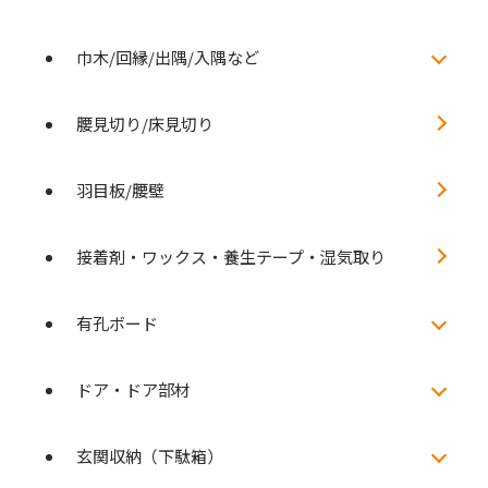
巾木/回縁/出隅/入隅など
腰見切り/床見切り
羽目板/腰壁
接着剤・ワックス・養生テープ・湿気取り
有孔ボード
ドア・ドア部材
玄関収納（下駄箱）