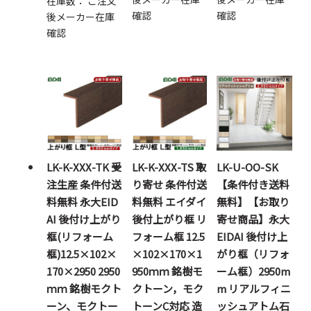
在庫数：
ご注文
確認
確認
後メーカー在庫
確認
LK-K-XXX-TK 受
LK-K-XXX-TS 取
LK-U-OO-SK
注生産 条件付送
り寄せ 条件付送
【条件付き送料
料無料 永大EID
料無料 エイダイ
無料】【お取り
AI 後付け上がり
後付上がり框 リ
寄せ商品】永大
框(リフォーム
フォーム框 12.5
EIDAI 後付け上
框)12.5×102×
×102×170×1
がり框（リフォ
170×2950 2950
950ｍｍ 銘樹モ
ーム框）2950m
ｍｍ 銘樹モクト
クトーン，モク
m リアルフィニ
ーン、モクトー
トーンC対応 造
ッシュアトム石