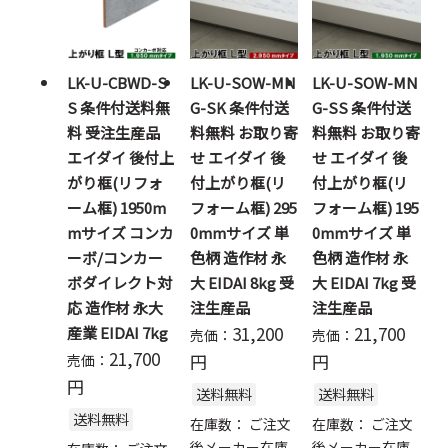
LK-U-CBWD-S
LK-U-SOW-MN
LK-U-SOW-MN
S 条件付送料無
G-SK 条件付送
G-SS 条件付送
料 受注生産品
料無料 お取り寄
料無料 お取り寄
エイダイ 後付上
せ エイダイ 後
せ エイダイ 後
がり框(リフォ
付上がり框(リ
付上がり框(リ
ーム框) 1950m
フォーム框) 295
フォーム框) 195
mサイズ コンカ
0mmサイズ 単
0mmサイズ 単
ーボ/コンカー
色柄 造作材 永
色柄 造作材 永
ボダイレクト対
大 EIDAI 8kg 受
大 EIDAI 7kg 受
応 造作材 永大
注生産品
注生産品
31,200
21,700
産業 EIDAI 7kg
売価：
売価：
21,700
円
円
売価：
円
送料無料
送料無料
送料無料
在庫数：
ご注文
在庫数：
ご注文
後メーカー在庫
後メーカー在庫