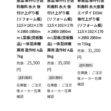
産品 条件付き送
産品 条件付き送
寄商品 条件付送
料無料 永大 後
料無料 永大 後
料無料 永大産業
付け上がり框
付け上がり框
エイダイ EIDAI
(リフォーム框)
(リフォーム框)
後付上がり框
12.5×102×170
12.5×102×170
(リフォーム框)
×1950 1950m
×2950 2950m
12.5×102×170
m L型框(突板製
m L型框(突板製
×2950 2950m
品) 一体型床暖
品) 一体型床暖
m 7.5kg
31,200
房用 造作材 A品
房用 造作材 A品
売価：
7kg
8kg
円
25,500
35,000
売価：
売価：
送料無料
円
円
在庫数：
ご注文
送料無料
送料無料
後メーカー在庫
確認
在庫数：
ご注文
在庫数：
ご注文
後メーカー在庫
後メーカー在庫
確認
確認