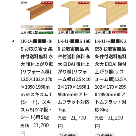
LK-U-■■■-S
LK-U-■■S 195
LK-U-H■■K 2
S お取り寄せ 条
0 お取寄商品 条
950 お取寄商品
件付送料無料 永
件付送料無料 永
条件付送料無料
大 後付上がり框
大 EIDAI 後付上
永大 EIDAI 後付
(リフォーム框)
がり框(リフォ
上がり框(リフ
12.5×102×170
ーム框)12.5×10
ォーム框)12.5×
×1950 1950m
2×170×1950 1
102×170×295
m ※スキスムＴ
950mm※アト
0 2950mm※ア
(シート)、スキ
ムフラット対応
トムフラット対
スムS(ツキ板・
7kg
応 8kg
21,700
31,200
シート)用 5kg
売価：
売価：
21,700
円
円
売価：
円
送料無料
送料無料