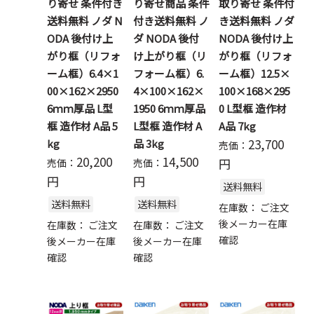
り寄せ 条件付き
り寄せ商品 条件
取り寄せ 条件付
送料無料 ノダ N
付き送料無料 ノ
き送料無料 ノダ
ODA 後付け上
ダ NODA 後付
NODA 後付け上
がり框（リフォ
け上がり框（リ
がり框（リフォ
ーム框）6.4×1
フォーム框）6.
ーム框）12.5×
00×162×2950
4×100×162×
100×168×295
6ｍｍ厚品 L型
1950 6ｍｍ厚品
0 L型框 造作材
框 造作材 A品 5
L型框 造作材 A
A品 7kg
23,700
kg
品 3kg
売価：
20,200
14,500
円
売価：
売価：
円
円
送料無料
送料無料
送料無料
在庫数：
ご注文
後メーカー在庫
在庫数：
ご注文
在庫数：
ご注文
確認
後メーカー在庫
後メーカー在庫
確認
確認