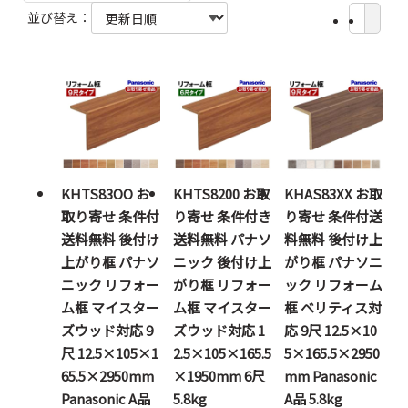
並び替え：
KHTS83OO お
KHTS8200 お取
KHAS83XX お取
取り寄せ 条件付
り寄せ 条件付き
り寄せ 条件付送
送料無料 後付け
送料無料 パナソ
料無料 後付け上
上がり框 パナソ
ニック 後付け上
がり框 パナソニ
ニック リフォー
がり框 リフォー
ック リフォーム
ム框 マイスター
ム框 マイスター
框 ベリティス対
ズウッド対応 9
ズウッド対応 1
応 9尺 12.5×10
尺 12.5×105×1
2.5×105×165.5
5×165.5×2950
65.5×2950mm
×1950mm 6尺
mm Panasonic
Panasonic A品
5.8kg
A品 5.8kg