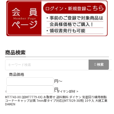
商品検索
商品価格
円～
円
ホーム
巾木/回縁/出隅/入隅など
ダイケン部材
MT7743-XX (旧MT7779-XX) お取寄せ 送料無料 ダイケン 気密回り縁用樹脂
コーナーキャップ出隅 7mm厚タイプ対応((MT7029-38用) 10ケ入 大建工業
DAIKEN