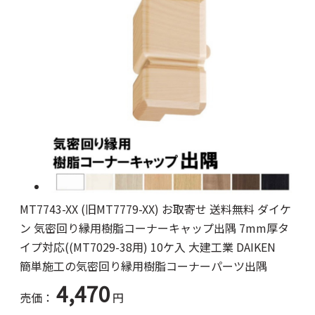
MT7743-XX (旧MT7779-XX) お取寄せ 送料無料 ダイケ
ン 気密回り縁用樹脂コーナーキャップ出隅 7mm厚タ
イプ対応((MT7029-38用) 10ケ入 大建工業 DAIKEN
簡単施工の気密回り縁用樹脂コーナーパーツ出隅
4,470
売価：
円