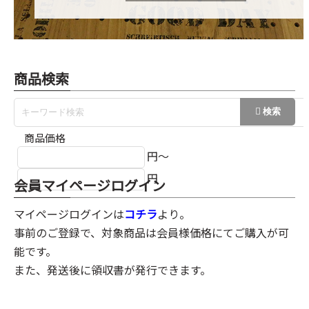
商品検索
商品価格
円～
円
会員マイページログイン
マイページログインは
コチラ
より。
事前のご登録で、対象商品は会員様価格にてご購入が可
能です。
また、発送後に領収書が発行できます。