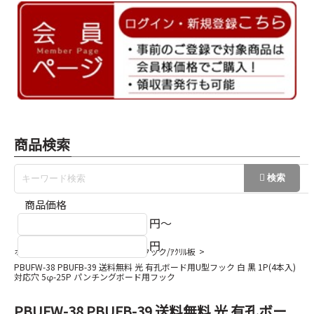
商品検索
商品価格
円～
円
ホーム
有孔ボード
有孔ﾎﾞｰﾄﾞフック/ｱｸﾘﾙ板
PBUFW-38 PBUFB-39 送料無料 光 有孔ボード用U型フック 白 黒 1P(4本入)
対応穴 5φ-25P パンチングボード用フック
PBUFW-38 PBUFB-39 送料無料 光 有孔ボー