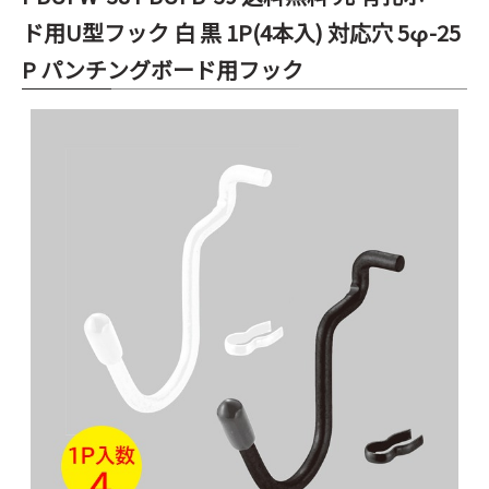
ド用U型フック 白 黒 1P(4本入) 対応穴 5φ-25
P パンチングボード用フック