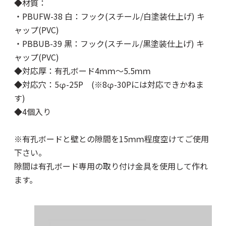
◆材質：
・PBUFW-38 白：フック(スチール/白塗装仕上げ) キ
ャップ(PVC)
・PBBUB-39 黒：フック(スチール/黒塗装仕上げ) キ
ャップ(PVC)
◆対応厚：有孔ボード4ｍｍ～5.5ｍｍ
◆対応穴：5φ-25P (※8φ-30Pには対応できかねま
す)
◆4個入り
※有孔ボードと壁との隙間を15ｍｍ程度空けてご使用
下さい。
隙間は有孔ボード専用の
取り付け金具
を使用して作れ
ます。