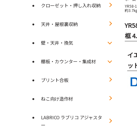
クローゼット・押し入れ収納
YR58
約3.7k
天井・屋根裏収納
YR
框 
壁・天井・換気
イ
棚板・カウンター・集成材
ッ
プリント合板
ねこ向け造作材
LABRICO ラブリコ アジャスタ
ー