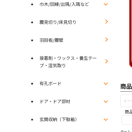
巾木/回縁/出隅/入隅など
腰見切り/床見切り
羽目板/腰壁
接着剤・ワックス・養生テー
プ・湿気取り
有孔ボード
商品
ドア・ドア部材
商
玄関収納（下駄箱）
ホーム