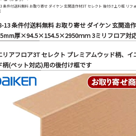
-13 条件付送料無料 お取り寄せ ダイケン 玄関造作材3T セレクト 後付け上り框 リフォーム
g
58-13 条件付送料無料 お取り寄せ ダイケン 玄関造
4.5mm厚×94.5×154.5×2950ｍｍ 3ミリフロア対応 
エリアフロア3T セレクト プレミアムウッド柄、イ
ド柄(ペット対応)用の後付け框です