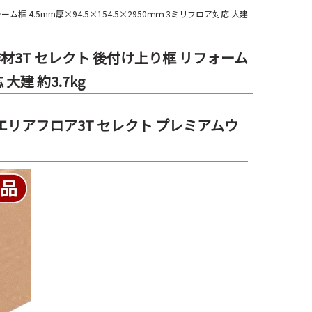
框 4.5mm厚×94.5×154.5×2950ｍｍ 3ミリフロア対応 大建
作材3T セレクト 後付け上り框 リフォーム
大建 約3.7kg
エリアフロア3T セレクト プレミアムウ