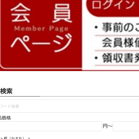
検索
品価格
円～
框（かまち）