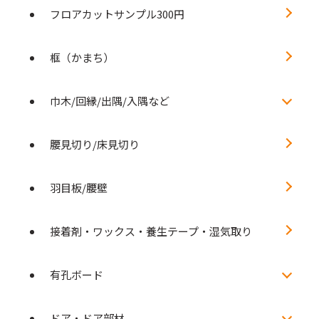
フロアカットサンプル300円
框（かまち）
巾木/回縁/出隅/入隅など
腰見切り/床見切り
羽目板/腰壁
接着剤・ワックス・養生テープ・湿気取り
有孔ボード
ドア・ドア部材