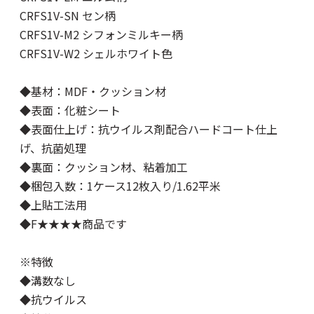
CRFS1V-SN セン柄
CRFS1V-M2 シフォンミルキー柄
CRFS1V-W2 シェルホワイト色
◆基材：MDF・クッション材
◆表面：化粧シート
◆表面仕上げ：抗ウイルス剤配合ハードコート仕上
げ、抗菌処理
◆裏面：クッション材、粘着加工
◆梱包入数：1ケース12枚入り/1.62平米
◆上貼工法用
◆F★★★★商品です
※特徴
◆溝数なし
◆抗ウイルス