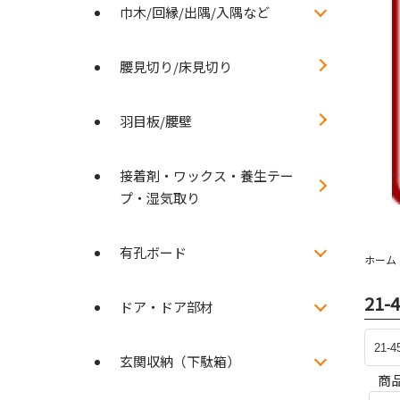
巾木/回縁/出隅/入隅など
腰見切り/床見切り
羽目板/腰壁
接着剤・ワックス・養生テー
プ・湿気取り
有孔ボード
ホーム
21-
ドア・ドア部材
玄関収納（下駄箱）
商