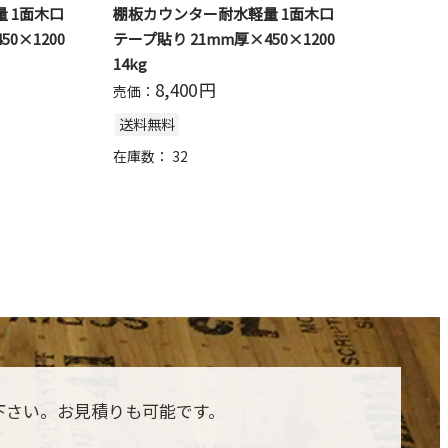
 1面木口
棚板カウンター耐水軽量 1面木口
0×1200
テープ貼り 21mm厚×450×1200
14kg
8,400
円
売価：
送料無料
在庫数：
32
下さい。お見積りも可能です。