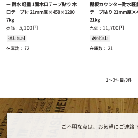
ー 耐水 軽量 1面木口テープ貼り 木
棚板カウンター耐水軽量
口テープ付 21mm厚×450×1200
テープ貼り 21mm厚×45
7kg
21kg
5,100
円
11,700
円
売価：
売価：
送料無料
送料無料
在庫数：
72
在庫数：
21
1～3件目/3件
ご不明な点は、お気軽にご連絡