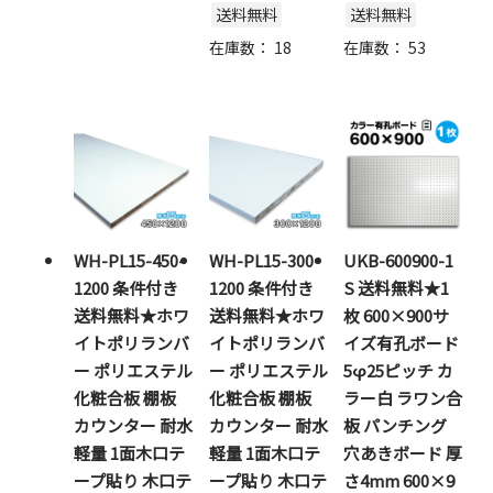
送料無料
送料無料
在庫数：
18
在庫数：
53
WH-PL15-450-
WH-PL15-300-
UKB-600900-1
1200 条件付き
1200 条件付き
S 送料無料★1
送料無料★ホワ
送料無料★ホワ
枚 600×900サ
イトポリランバ
イトポリランバ
イズ有孔ボード
ー ポリエステル
ー ポリエステル
5φ25ピッチ カ
化粧合板 棚板
化粧合板 棚板
ラー白 ラワン合
カウンター 耐水
カウンター 耐水
板 パンチング
軽量 1面木口テ
軽量 1面木口テ
穴あきボード 厚
ープ貼り 木口テ
ープ貼り 木口テ
さ4mm 600×9