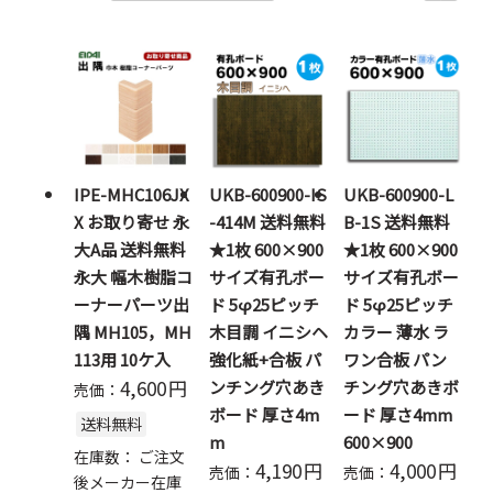
IPE-MHC106JX
UKB-600900-IS
UKB-600900-L
X お取り寄せ 永
-414M 送料無料
B-1S 送料無料
大A品 送料無料
★1枚 600×900
★1枚 600×900
永大 幅木樹脂コ
サイズ有孔ボー
サイズ有孔ボー
ーナーパーツ出
ド 5φ25ピッチ
ド 5φ25ピッチ
隅 MH105，MH
木目調 イニシヘ
カラー 薄水 ラ
113用 10ケ入
強化紙+合板 パ
ワン合板 パン
4,600
円
ンチング穴あき
チング穴あきボ
売価：
ボード 厚さ4m
ード 厚さ4mm
送料無料
m
600×900
在庫数：
ご注文
4,190
円
4,000
円
売価：
売価：
後メーカー在庫