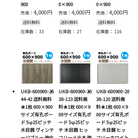
900
0×900
0×900
4,000
円
4,000
円
4,000
円
売価：
売価：
売価：
送料無料
送料無料
送料無料
在庫数：
33
在庫数：
27
在庫数：
116
UKB-600900-25
UKB-600900-20
UKB-600900-20
44-42 送料無料
38-123 送料無
38-120 送料無
★1枚 600×900
料★1枚 600×9
料★1枚 600×9
サイズ有孔ボー
00サイズ有孔ボ
00サイズ有孔ボ
ド 5φ25ピッチ
ード 5φ25ピッ
ード 5φ25ピッ
木目調 ヴィンテ
チ 木目調 ヒッ
チ 木目調 ヒッ
ージブルー 強化
コリーメテオ 強
コリーホワイト