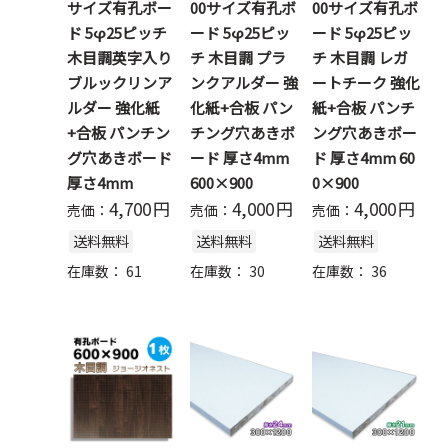
サイズ有孔ボー
00サイズ有孔ボ
00サイズ有孔ボ
ド 5φ25ピッチ
ード 5φ25ピッ
ード 5φ25ピッ
木目調英字入り
チ 木目調 プラ
チ 木目調 レガ
ブルックリンア
ンクアルダー 強
ートチーク 強化
ルダー 強化紙
化紙+合板 パン
紙+合板 パンチ
+合板 パンチン
チング穴あきボ
ング穴あきボー
グ穴あきボード
ード 厚さ4mm
ド 厚さ4mm 60
厚さ4mm
600×900
0×900
4,700
円
4,000
円
4,000
円
売価：
売価：
売価：
送料無料
送料無料
送料無料
在庫数：
61
在庫数：
30
在庫数：
36