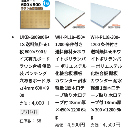
UKB-600900R-
WH-PL18-450-
WH-PL18-300-
1S 送料無料★1
1200 条件付き
1200 条件付き
枚 600×900サ
送料無料★ホワ
送料無料★ホワ
イズ有孔ボード
イトポリランバ
イトポリランバ
ラワン合板 無塗
ー ポリエステル
ー ポリエステル
装 パンチング
化粧合板 棚板
化粧合板 棚板
穴あきボード 厚
カウンター 耐水
カウンター 耐水
さ4mm 600×9
軽量 1面木口テ
軽量 1面木口テ
00
ープ貼り 木口テ
ープ貼り 木口テ
4,000
円
ープ付 18mm厚
ープ付 18mm厚
売価：
×450×1200 6k
×300×1200 6k
送料無料
g
g
在庫数：
68
4,900
円
4,500
円
売価：
売価：