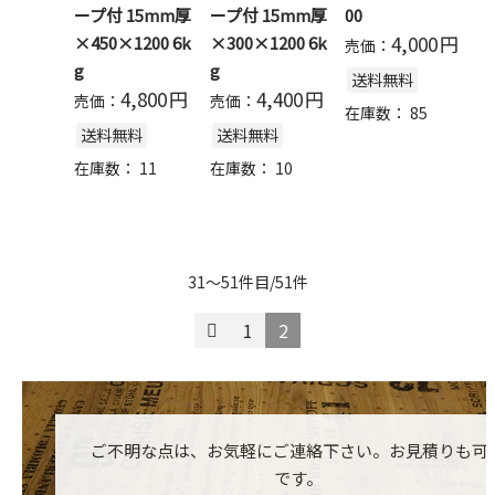
ープ付 15mm厚
ープ付 15mm厚
00
4,000
円
×450×1200 6k
×300×1200 6k
売価：
g
g
送料無料
4,800
円
4,400
円
売価：
売価：
在庫数：
85
送料無料
送料無料
在庫数：
11
在庫数：
10
31～51件目/51件
1
2
ご不明な点は、お気軽にご連絡下さい。お見積りも可
です。