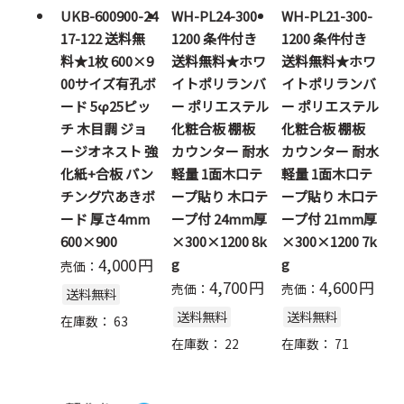
UKB-600900-24
WH-PL24-300-
WH-PL21-300-
17-122 送料無
1200 条件付き
1200 条件付き
料★1枚 600×9
送料無料★ホワ
送料無料★ホワ
00サイズ有孔ボ
イトポリランバ
イトポリランバ
ード 5φ25ピッ
ー ポリエステル
ー ポリエステル
チ 木目調 ジョ
化粧合板 棚板
化粧合板 棚板
ージオネスト 強
カウンター 耐水
カウンター 耐水
化紙+合板 パン
軽量 1面木口テ
軽量 1面木口テ
チング穴あきボ
ープ貼り 木口テ
ープ貼り 木口テ
ード 厚さ4mm
ープ付 24mm厚
ープ付 21mm厚
600×900
×300×1200 8k
×300×1200 7k
4,000
円
g
g
売価：
4,700
円
4,600
円
売価：
売価：
送料無料
送料無料
送料無料
在庫数：
63
在庫数：
22
在庫数：
71