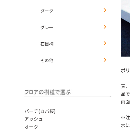
ダーク
グレー
石目柄
その他
ポリ
表、
品で
両面
バーチ(カバ桜)
※注
アッシュ
水に
オーク