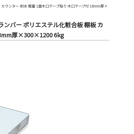
板 カウンター 耐水 軽量 1面木口テープ貼り 木口テープ付 18mm厚×
ポリランバー ポリエステル化粧合板 棚板 カ
厚×300×1200 6kg