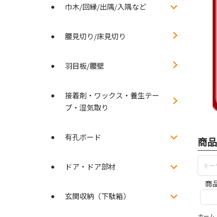
巾木/回縁/出隅/入隅など
腰見切り/床見切り
羽目板/腰壁
接着剤・ワックス・養生テー
プ・湿気取り
有孔ボード
商品
ドア・ドア部材
商
玄関収納（下駄箱）
ホーム