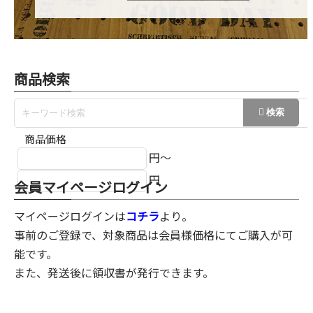
商品検索
商品価格
円～
円
会員マイページログイン
マイページログインは
コチラ
より。
事前のご登録で、対象商品は会員様価格にてご購入が可
能です。
また、発送後に領収書が発行できます。