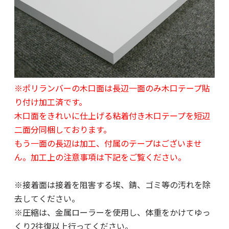
※ポリランバーの木口面は長辺一面のみ木口テープ貼
り付け加工済です。
木口面をきれいに仕上げる粘着付き木口テープを短辺
二面分同梱しております。
もう一面の長辺は加工、付属のテープはございませ
ん。加工上の注意事項は下記をご覧ください。
※接着面は接着を阻害する埃、錆、ゴミ等の汚れを除
去してください。
※圧縮は、金属ローラーを使用し、体重をかけてゆっ
くり2往復以上行ってください。