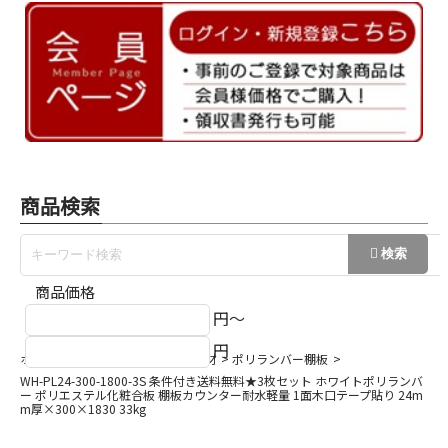
商品検索
商品価格
円～
円
ホーム
棚板・カウンター・集成材
ポリランバー棚板
WH-PL24-300-1800-3S 条件付き送料無料★3枚セット ホワイトポリランバ
ー ポリエステル化粧合板 棚板カウンター耐水軽量 1面木口テープ貼り 24m
m厚×300×1830 33kg