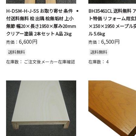
H-DSM-H-J-5S お取り寄せ 条件
BH35461CL 送料無料
付送料無料 桧 出隅 桧無垢材 上小
ト特価 リフォーム用玄関
無節 幅20×長さ1950×厚み20mm
×150×1950 メープ
クリアー塗装 2本セット A品 2kg
ル 5.6kg
6,600
円
6,500
円
売価：
売価：
送料無料
送料無料
在庫数：
ご注文後メーカー在庫確認
在庫数：
4