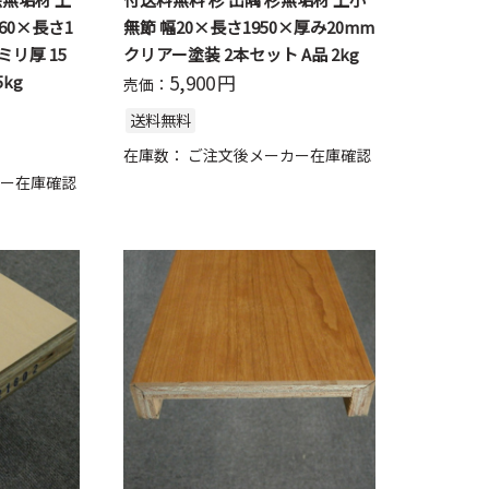
60×長さ1
無節 幅20×長さ1950×厚み20mm
8ミリ厚 15
クリアー塗装 2本セット A品 2kg
5,900
円
kg
売価：
送料無料
在庫数：
ご注文後メーカー在庫確認
ー在庫確認