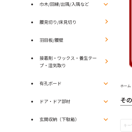
巾木/回縁/出隅/入隅など
腰見切り/床見切り
羽目板/腰壁
接着剤・ワックス・養生テー
プ・湿気取り
有孔ボード
ホーム
その
ドア・ドア部材
玄関収納（下駄箱）