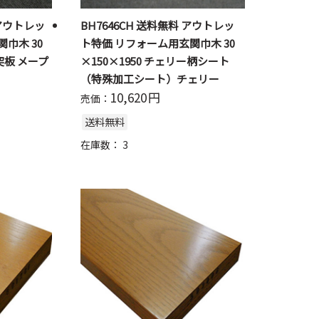
 アウトレッ
BH7646CH 送料無料 アウトレッ
巾木 30
ト特価 リフォーム用玄関巾木 30
ル突板 メープ
×150×1950 チェリー柄シート
（特殊加工シート）チェリー
10,620
円
売価：
送料無料
在庫数：
3