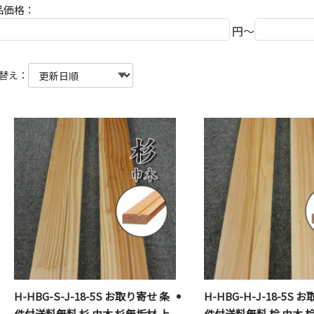
品価格：
円～
替え：
H-HBG-S-J-18-5S お取り寄せ 条
H-HBG-H-J-18-5S 
件付送料無料 杉 巾木 杉無垢材 上
件付送料無料 桧 巾木 