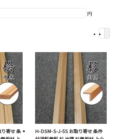
円
お取り寄せ 条
H-DSM-S-J-5S お取り寄せ 条件
桧無垢材 上
付送料無料 杉 出隅 杉無垢材 上小