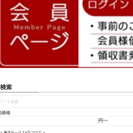
検索
品価格
円～
東洋テックスA品フロア