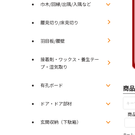
巾木/回縁/出隅/入隅など
腰見切り/床見切り
羽目板/腰壁
接着剤・ワックス・養生テー
プ・湿気取り
有孔ボード
商品
ドア・ドア部材
商
玄関収納（下駄箱）
ホーム